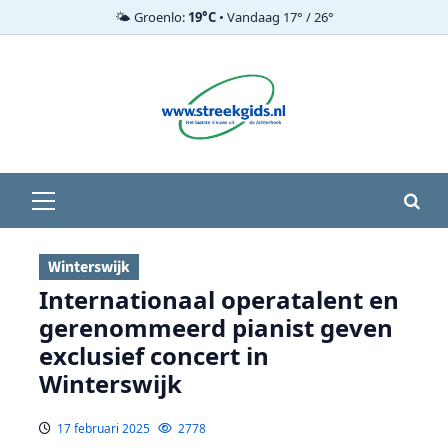
🌤️ Groenlo:
19°C
• Vandaag 17° / 26°
Ga
naar
de
inhoud
Primair
menu
Winterswijk
Internationaal operatalent en
gerenommeerd pianist geven
exclusief concert in
Winterswijk
17 februari 2025
2778