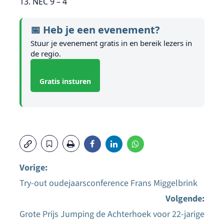
13. NEC 9 – 4
📅 Heb je een evenement?
Stuur je evenement gratis in en bereik lezers in
de regio.
Gratis insturen
Vorige:
Try-out oudejaarsconference Frans Miggelbrink
Bericht
Volgende:
navigatie
Grote Prijs Jumping de Achterhoek voor 22-jarige