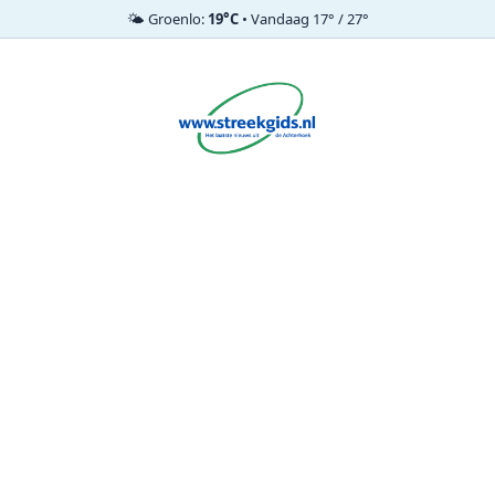
🌤️ Groenlo:
19°C
• Vandaag 17° / 27°
Ga
naar
de
inhoud