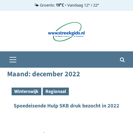
🌤️ Groenlo:
19°C
• Vandaag 12° / 22°
Ga
naar
de
inhoud
Primair
menu
Maand:
december 2022
Winterswijk
Regionaal
Spoedeisende Hulp SKB druk bezocht in 2022