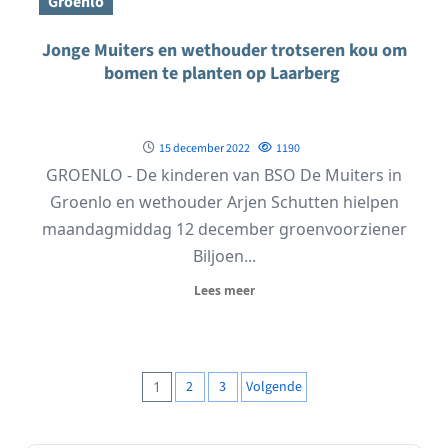
Groenlo
Jonge Muiters en wethouder trotseren kou om
bomen te planten op Laarberg
15 december 2022
1190
GROENLO - De kinderen van BSO De Muiters in
Groenlo en wethouder Arjen Schutten hielpen
maandagmiddag 12 december groenvoorziener
Biljoen...
Lees meer
Berichten
1
2
3
Volgende
paginering