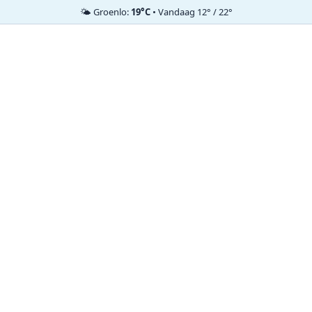
🌤️ Groenlo:
19°C
• Vandaag 12° / 22°
Ga
naar
de
inhoud