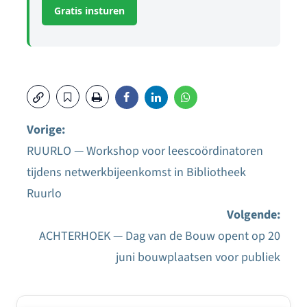
Gratis insturen
Vorige:
RUURLO — Workshop voor leescoördinatoren
Bericht
tijdens netwerkbijeenkomst in Bibliotheek
navigatie
Ruurlo
Volgende:
ACHTERHOEK — Dag van de Bouw opent op 20
juni bouwplaatsen voor publiek