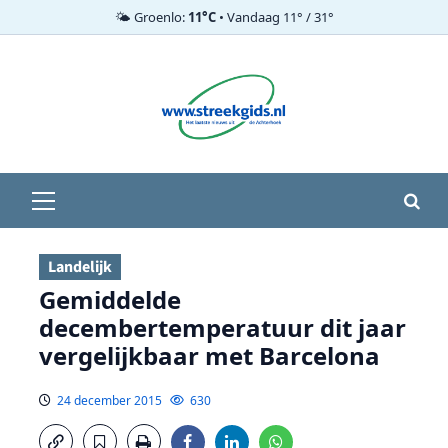
🌤️ Groenlo:
11°C
• Vandaag 11° / 31°
Ga
naar
de
inhoud
Primair
menu
Landelijk
Gemiddelde
decembertemperatuur dit jaar
vergelijkbaar met Barcelona
24 december 2015
630