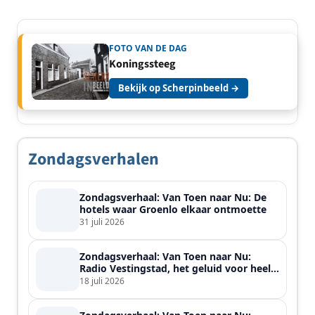
FOTO VAN DE DAG
Koningssteeg
Bekijk op Scherpinbeeld →
Zondagsverhalen
Zondagsverhaal: Van Toen naar Nu: De
hotels waar Groenlo elkaar ontmoette
31 juli 2026
Zondagsverhaal: Van Toen naar Nu:
Radio Vestingstad, het geluid voor heel
de streek
18 juli 2026