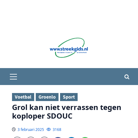
Primair
menu
Voetbal
Groenlo
Sport
Grol kan niet verrassen tegen
koploper SDOUC
3 februari 2025
3168