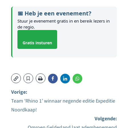
📅 Heb je een evenement?
Stuur je evenement gratis in en bereik lezers in
de regio.
Gratis insturen
Vorige:
Team ‘Rhino 1’ winnaar negende editie Expeditie
Bericht
Noordkaap!
navigatie
Volgende:
Omroep Gelderland laat adembenemend