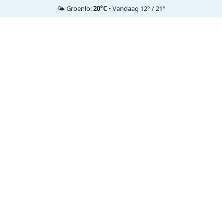
🌤️ Groenlo:
20°C
• Vandaag 12° / 21°
Ga
naar
de
inhoud