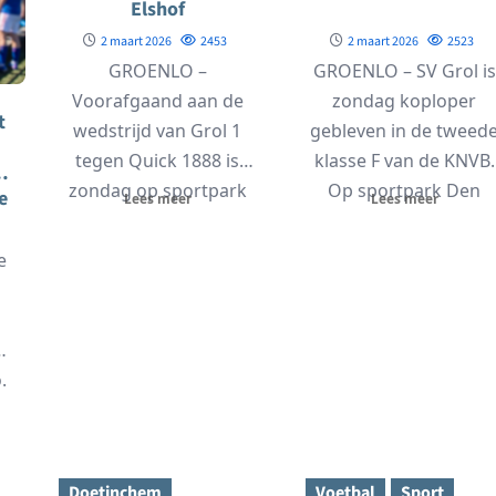
Elshof
2 maart 2026
2453
2 maart 2026
2523
GROENLO –
GROENLO – SV Grol is
Voorafgaand aan de
zondag koploper
t
wedstrijd van Grol 1
gebleven in de tweed
tegen Quick 1888 is
klasse F van de KNVB.
zondag op sportpark
Op sportpark Den
e
Lees meer
Lees meer
Den Elshof een nieuw...
Elshof...
e
2
.
Doetinchem
Voetbal
Sport