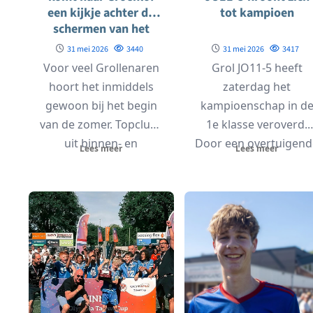
een kijkje achter de
tot kampioen
schermen van het
Marveldtoernooi
31 mei 2026
3440
31 mei 2026
3417
Voor veel Grollenaren
Grol JO11-5 heeft
hoort het inmiddels
zaterdag het
gewoon bij het begin
kampioenschap in d
van de zomer. Topclubs
1e klasse veroverd.
uit binnen- en
Door een overtuigend
Lees meer
Lees meer
buitenland die
6-2 overwinning op
neerstrijken...
HSC’21 JO11-1 stelde..