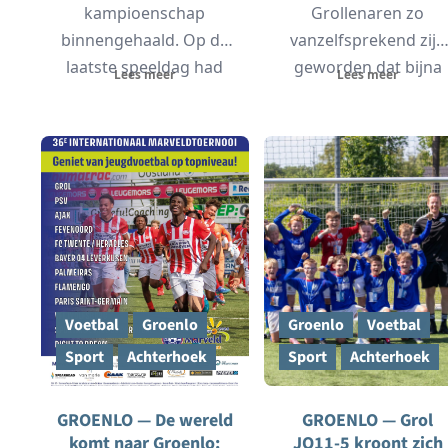
kampioenschap
Grollenaren zo
binnengehaald. Op de
vanzelfsprekend zijn
laatste speeldag had
geworden dat bijna
Lees meer
Lees meer
de ploeg aan een
vergeten wordt hoe
gelijkspel genoeg...
bijzonder ze...
Voetbal
Groenlo
Groenlo
Voetbal
Sport
Achterhoek
Sport
Achterhoek
GROENLO — De wereld
GROENLO — Grol
komt naar Groenlo:
JO11-5 kroont zich