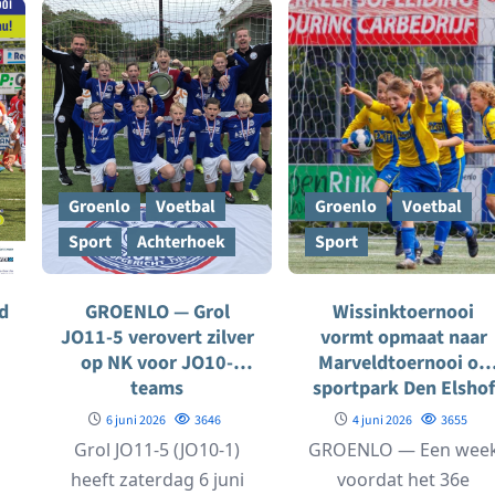
finale Ajax met...
trots. In...
Groenlo
Voetbal
Groenlo
Voetbal
Sport
Achterhoek
Sport
d
GROENLO — Grol
Wissinktoernooi
JO11-5 verovert zilver
vormt opmaat naar
op NK voor JO10-
Marveldtoernooi op
teams
sportpark Den Elshof
6 juni 2026
3646
4 juni 2026
3655
n
Grol JO11-5 (JO10-1)
GROENLO — Een wee
heeft zaterdag 6 juni
voordat het 36e