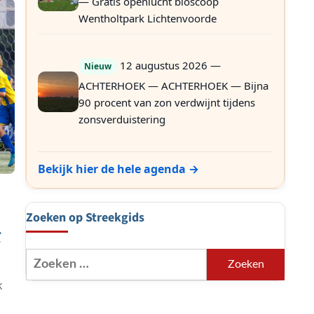
— Gratis openlucht bioscoop
Wentholtpark Lichtenvoorde
12 augustus 2026 —
Nieuw
ACHTERHOEK — ACHTERHOEK — Bijna
90 procent van zon verdwijnt tijdens
zonsverduistering
Bekijk hier de hele agenda →
Zoeken op Streekgids
Zoeken
naar:
k