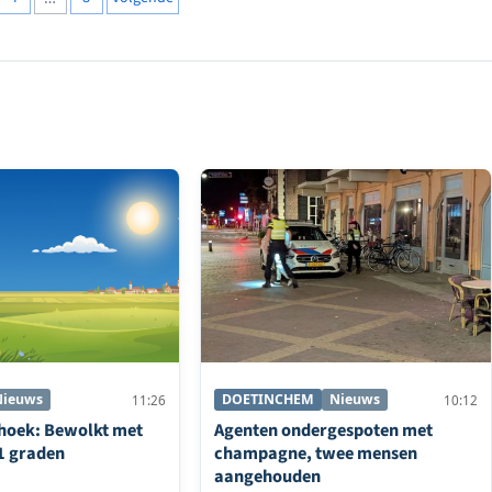
ng
Nieuws
DOETINCHEM
Nieuws
11:26
10:12
hoek: Bewolkt met
Agenten ondergespoten met
1 graden
champagne, twee mensen
aangehouden