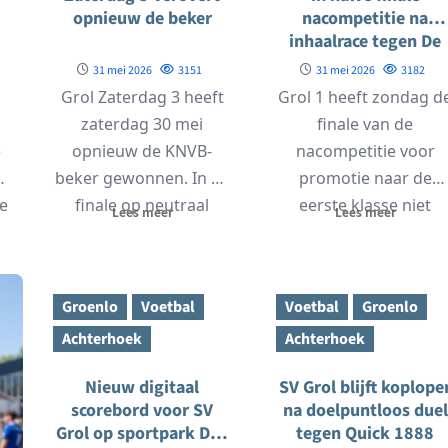
opnieuw de beker
nacompetitie na
inhaalrace tegen De
Zuidvogels
31 mei 2026
3151
31 mei 2026
3182
Grol Zaterdag 3 heeft
Grol 1 heeft zondag d
zaterdag 30 mei
finale van de
e
opnieuw de KNVB-
nacompetitie voor
beker gewonnen. In de
promotie naar de
e
finale op neutraal
eerste klasse niet
Lees meer
Lees meer
terrein in Hengelo
weten te bereiken.
.
was...
Op...
Groenlo
Voetbal
Voetbal
Groenlo
Achterhoek
Achterhoek
Nieuw digitaal
SV Grol blijft koplope
scorebord voor SV
na doelpuntloos duel
Grol op sportpark Den
tegen Quick 1888