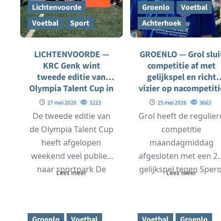
Lichtenvoorde
Groenlo
Voetbal
Voetbal
Sport
Achterhoek
LICHTENVOORDE —
GROENLO — Grol slui
KRC Genk wint
competitie af met
tweede editie van
gelijkspel en richt
Olympia Talent Cup in
vizier op nacompetiti
Lichtenvoorde
27 mei 2026
3223
25 mei 2026
3663
De tweede editie van
Grol heeft de regulier
de Olympia Talent Cup
competitie
heeft afgelopen
maandagmiddag
weekend veel publiek
afgesloten met een 2-
naar sportpark De
gelijkspel tegen Spero
Lees meer
Lees meer
Treffer getrokken.
Voor beide ploegen
Tijdens het...
stond op Tweede
Pinksterdag...
Groenlo
Voetbal
Voetbal
Groenlo