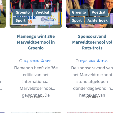
Groenlo
Voetbal
Groenlo
Voetbal
Sport
Sport
Achterhoek
Flamengo wint 36e
Sponsoravond
Marveldtoernooi in
Marveldtoernooi vol
Groenlo
Rots-trots
t
14 juni 2026
3495
12 juni 2026
3955
Flamengo heeft de 36e
De sponsoravond van
editie van het
het Marveldtoernooi
n
Internationaal
stond afgelopen
Marveldtoernooi
donderdagavond in
gewonnen. De
het teken van
Lees meer
Lees meer
r
Braziliaanse ploeg
ondernemen, voetbal
versloeg zondag in de
en vooral veel Grolse