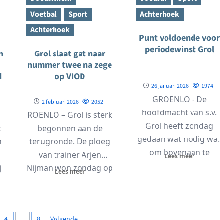
Voetbal
Sport
Achterhoek
Achterhoek
Punt voldoende voor
periodewinst Grol
n
Grol slaat gat naar
nummer twee na zege
d
op VIOD
26 januari 2026
1974
GROENLO - De
2 februari 2026
2052
hoofdmacht van s.v.
ROENLO – Grol is sterk
Grol heeft zondag
t
begonnen aan de
gedaan wat nodig wa
n
terugronde. De ploeg
om bovenaan te
van trainer Arjen
Lees meer
blijven. In eigen huis...
j
Nijman won zondag op
Lees meer
eigen veld...
n
4
…
8
Volgende