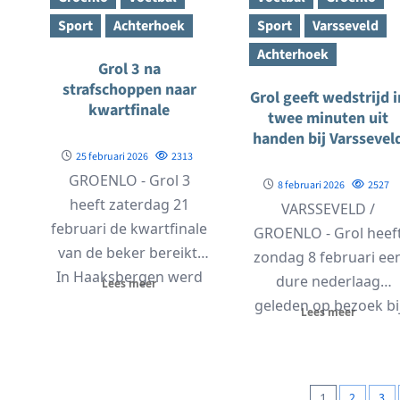
Sport
Achterhoek
Sport
Varsseveld
Achterhoek
Grol 3 na
strafschoppen naar
Grol geeft wedstrijd i
kwartfinale
twee minuten uit
handen bij Varssevel
25 februari 2026
2313
GROENLO - Grol 3
8 februari 2026
2527
heeft zaterdag 21
VARSSEVELD /
februari de kwartfinale
GROENLO - Grol heef
van de beker bereikt.
zondag 8 februari ee
In Haaksbergen werd
dure nederlaag
Lees meer
tegen Bon Boys...
geleden op bezoek bi
Lees meer
Varsseveld. Op het
natuurgras...
Berichte
1
2
3