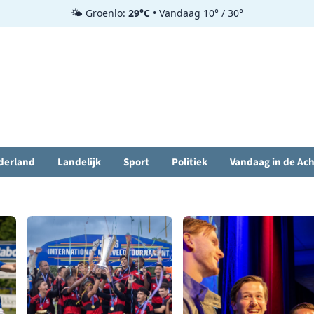
🌤️ Groenlo:
29°C
• Vandaag 10° / 30°
derland
Landelijk
Sport
Politiek
Vandaag in de Ac