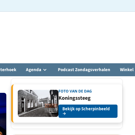
hterhoek
Agenda
Podcast Zondagsverhalen
Winkel
FOTO VAN DE DAG
Koningssteeg
Bekijk op Scherpinbeeld
→