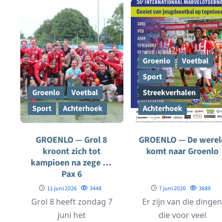
KNVB de tweede...
Groenlo
Voetbal
Sport
Groenlo
Voetbal
Streekverhalen
Sport
Achterhoek
Achterhoek
GROENLO — Grol 8
GROENLO — De werel
kroont zich tot
komt naar Groenlo
kampioen na zege op
Pax 6
11 juni 2026
3448
7 juni 2026
3689
Grol 8 heeft zondag 7
Er zijn van die dinge
juni het
die voor veel