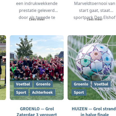
een indrukwekkende
Marveldtoernooi van
prestatie geleverd
start gaat, staat
door als tweede te
sportpark Den Elshof
Lees meer
Lees meer
eindigen op het NK
op zaterdag 6 en
KNVB...
zondag...
Voetbal
Groenlo
Groenlo
Voetbal
Sport
Achterhoek
Sport
GROENLO — Grol
HUIZEN — Grol strand
Zaterdag 3 verovert
in halve finale