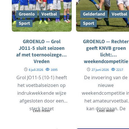
Groenlo
Voetbal
Gelderland
Voetbal
Sport
Sport
GROENLO — Grol
GROENLO — Rechter
JO11-5 sluit seizoen
geeft KNVB groen
af met toernooizege in
licht:
Vreden
weekendcompetitie
amateurvoetbal gaa
6 juli 2026
1695
27 juni 2026
2217
door
Grol JO11-5 (10-1) heeft
De invoering van de
het voetbalseizoen op
nieuwe
indrukwekkende wijze
weekendcompetitie i
afgesloten door een
het amateurvoetbal
sterk bezet
kan doorgaan. De
Lees meer
Lees meer
jeugdtoernooi in het
voorzieningenrechte
Duitse Vreden te...
heeft bepaald dat de