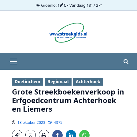
🌤️ Groenlo:
19°C
• Vandaag 18° / 27°
Ga
naar
de
inhoud
Primair
menu
Doetinchem
Regionaal
Achterhoek
Grote Streekboekenverkoop in
Erfgoedcentrum Achterhoek
en Liemers
13 oktober 2023
4375