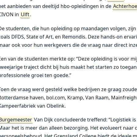
het aanbieden van deeltijd hbo-opleidingen in de
Achterho
CIVON in
Ulft
.
De studenten, die hun opleiding op maandagen volgen, zijn t
zoals DFDS, State of Art, en Remondis. Deze hands-on ervari
maar ook voor hun werkgevers die de vraag naar direct inz
Een van de studenten merkte op: “Deze opleiding is voor m
tweejarige traject dicht bij huis maakt het starten zo toegan
professionele groei ten goede.”
Toen de vraag werd gesteld welke bedrijven ze graag zoude
Rotterdamse haven, bol.com, Kramp, Van Raam, Mainfreigh
Kampeerfabriek van Obelink.
Burgemeester
Van Dijk concludeerde treffend: “Logistiek is
Maar het is meer dan alleen bezorging. Het evolueert naar
personeelsbehoud. Het Grensland College biedt de ideale mix