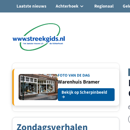
Laatste nieuws
Achterhoek
Regionaal
Gel
Ga
naar
de
inhoud
FOTO VAN DE DAG
Warenhuis Bramer
Bekijk op Scherpinbeeld
→
Zondagsverhalen