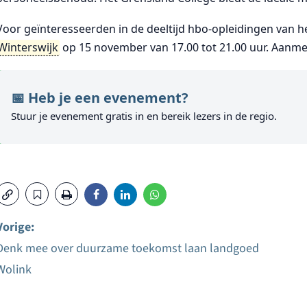
Voor geïnteresseerden in de deeltijd hbo-opleidingen van h
Winterswijk
op 15 november van 17.00 tot 21.00 uur. Aanme
📅 Heb je een evenement?
Stuur je evenement gratis in en bereik lezers in de regio.
Vorige:
Denk mee over duurzame toekomst laan landgoed
Bericht
Wolink
navigatie