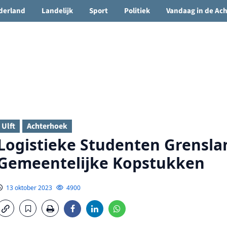
🌤️ Groenlo:
20°C
• Vandaag 15° / 24°
derland
Landelijk
Sport
Politiek
Vandaag in de Ac
Ulft
Achterhoek
Logistieke Studenten Grensla
Gemeentelijke Kopstukken
13 oktober 2023
4900