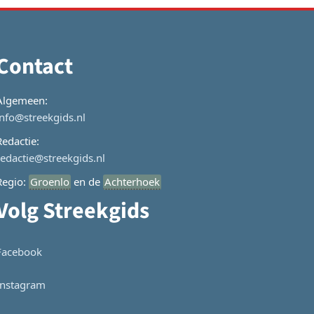
Contact
Algemeen:
info@streekgids.nl
Redactie:
redactie@streekgids.nl
Regio:
Groenlo
en de
Achterhoek
Volg Streekgids
Facebook
Instagram