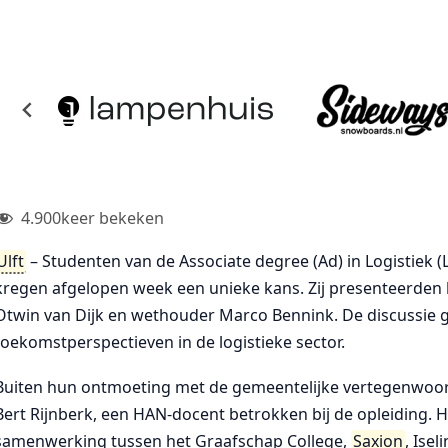
4.900
keer bekeken
Ulft
– Studenten van de Associate degree (Ad) in Logistiek 
kregen afgelopen week een unieke kans. Zij presenteerden
Otwin van Dijk en wethouder Marco Bennink. De discussie g
toekomstperspectieven in de logistieke sector.
Buiten hun ontmoeting met de gemeentelijke vertegenwoor
Bert Rijnberk, een HAN-docent betrokken bij de opleiding. 
samenwerking tussen het Graafschap College,
Saxion
, Ise