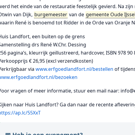
werd het einde van de restauratie feestelijk gevierd. Na zijn
Otwin van Dijk,
burgemeester
van de
gemeente Oude IJsse
waarin René is benoemd tot Ridder in de Orde van Oranje 
Huis Landfort, een buiten op de grens
Samenstelling drs René W.Chr. Dessing
256 pagina’s, kleurrijk geïllustreerd, hardcover, ISBN 978 90
Verkoopprijs € 26,95 (excl verzendkosten)
Verkrijgbaar via
www.erfgoedlandfort.nl/bestellen
of tijden
www.erfgoedlandfort.nl/bezoeken
Voor vragen of meer informatie, stuur een mail naar: info@
Kijken naar Huis Landfort? Ga dan naar de recente afleveri
https://ap.lc/55XxT
📅 Heb je een evenement?