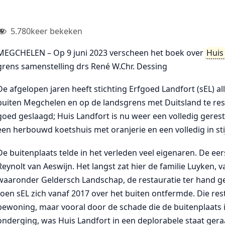
5.780
keer bekeken
MEGCHELEN – Op 9 juni 2023 verscheen het boek over
Huis
grens samenstelling drs René W.Chr. Dessing
De afgelopen jaren heeft stichting Erfgoed Landfort (sEL) al
buiten Megchelen en op de landsgrens met Duitsland te res
goed geslaagd; Huis Landfort is nu weer een volledig geres
een herbouwd koetshuis met oranjerie en een volledig in stij
De buitenplaats telde in het verleden veel eigenaren. De ee
Reynolt van Aeswijn. Het langst zat hier de familie Luyken,
waaronder Geldersch Landschap, de restauratie ter hand 
toen sEL zich vanaf 2017 over het buiten ontfermde. Die r
bewoning, maar vooral door de schade die de buitenplaats
onderging, was Huis Landfort in een deplorabele staat gera