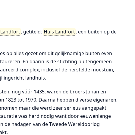
 Landfort
, getiteld:
Huis Landfort
, een buiten op de
les op alles gezet om dit gelijknamige buiten even
taureren. En daarin is de stichting buitengemeen
taureerd complex, inclusief de herstelde moestuin,
l ingericht landhuis.
rsten, nog vóór 1435, waren de broers Johan en
 van 1823 tot 1970. Daarna hebben diverse eigenaren,
genomen maar die werd zeer serieus aangepakt
estauratie was hard nodig want door eeuwenlange
 in de nadagen van de Tweede Wereldoorlog
akt.