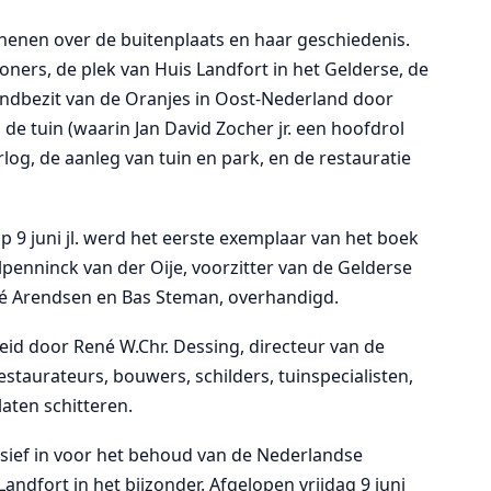
chenen over de buitenplaats en haar geschiedenis.
ners, de plek van Huis Landfort in het Gelderse, de
ondbezit van de Oranjes in Oost-Nederland door
e tuin (waarin Jan David Zocher jr. een hoofdrol
g, de aanleg van tuin en park, en de restauratie
 op 9 juni jl. werd het eerste exemplaar van het boek
penninck van der Oije, voorzitter van de Gelderse
né Arendsen en Bas Steman, overhandigd.
leid door René W.Chr. Dessing, directeur van de
staurateurs, bouwers, schilders, tuinspecialisten,
aten schitteren.
ensief in voor het behoud van de Nederlandse
andfort in het bijzonder. Afgelopen vrijdag 9 juni