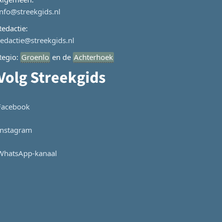
info@streekgids.nl
Redactie:
redactie@streekgids.nl
Regio:
Groenlo
en de
Achterhoek
Volg Streekgids
Facebook
Instagram
WhatsApp-kanaal