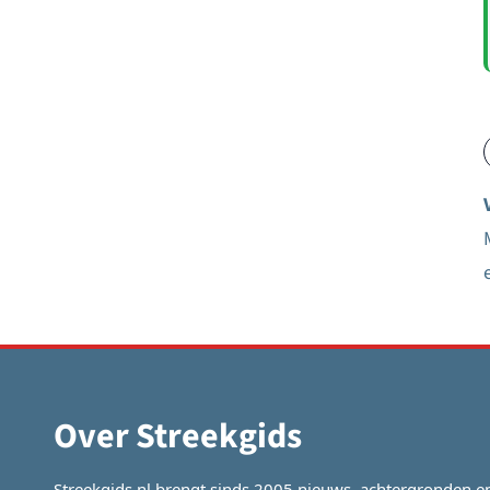
Over Streekgids
Streekgids.nl brengt sinds 2005 nieuws, achtergronden e