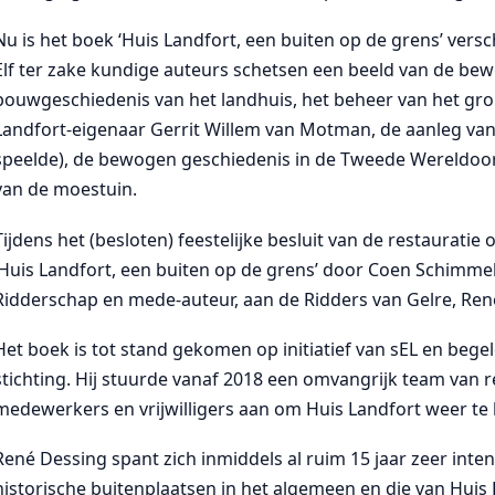
Nu is het boek ‘Huis Landfort, een buiten op de grens’ vers
Elf ter zake kundige auteurs schetsen een beeld van de bewo
bouwgeschiedenis van het landhuis, het beheer van het gr
Landfort-eigenaar Gerrit Willem van Motman, de aanleg van d
speelde), de bewogen geschiedenis in de Tweede Wereldoorlo
van de moestuin.
Tijdens het (besloten) feestelijke besluit van de restauratie
‘Huis Landfort, een buiten op de grens’ door Coen Schimmel
Ridderschap en mede-auteur, aan de Ridders van Gelre, Re
Het boek is tot stand gekomen op initiatief van sEL en bege
stichting. Hij stuurde vanaf 2018 een omvangrijk team van re
medewerkers en vrijwilligers aan om Huis Landfort weer te l
René Dessing spant zich inmiddels al ruim 15 jaar zeer int
historische buitenplaatsen in het algemeen en die van Huis L