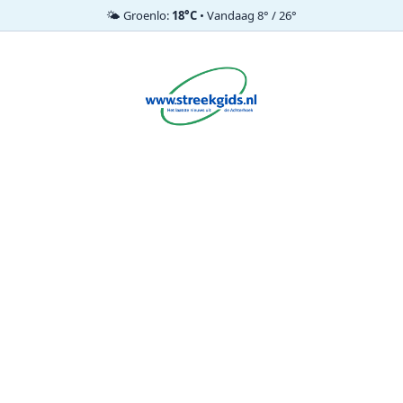
🌤️ Groenlo:
18°C
• Vandaag 8° / 26°
Ga
naar
de
inhoud