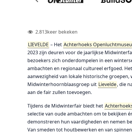
2.813
keer bekeken
LIEVELDE
– Het
Achterhoeks Openluchtmuse
2023 zijn deuren voor de jaarlijkse Midwinterf
bezoekers zich onderdompelen in een winterse
ambachten en regionaal cultureel erfgoed. He
aanwezigheid van lokale historische groepen,
Midwinterhoornblaasgroep uit
Lievelde
, die 
aan de fair zullen toevoegen.
Tijdens de Midwinterfair biedt het
Achterhoek
selectie van oude ambachten om te bekijken én 
demonstreren hun vaardigheden en nemen bezo
Van smeden tot houtbewerken en van spinnen to