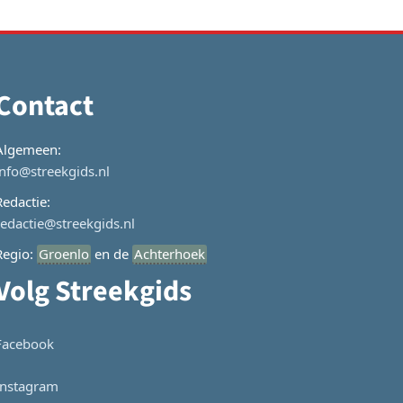
Contact
Algemeen:
info@streekgids.nl
Redactie:
redactie@streekgids.nl
Regio:
Groenlo
en de
Achterhoek
Volg Streekgids
Facebook
Instagram