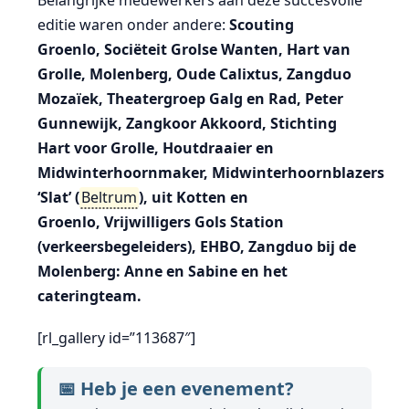
Belangrijke medewerkers aan deze succesvolle
editie waren onder andere:
Scouting
Groenlo,
Sociëteit Grolse Wanten,
Hart van
Grolle,
Molenberg,
Oude Calixtus,
Zangduo
Mozaïek, Theatergroep Galg en Rad,
Peter
Gunnewijk, Zangkoor Akkoord,
Stichting
Hart voor Grolle,
Houtdraaier en
Midwinterhoornmaker,
Midwinterhoornblazers
‘Slat’ (
Beltrum
), uit Kotten en
Groenlo,
Vrijwilligers Gols Station
(verkeersbegeleiders),
EHBO,
Zangduo bij de
Molenberg: Anne en Sabine en het
c
ateringteam.
[rl_gallery id=”113687″]
📅 Heb je een evenement?