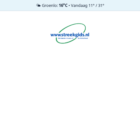
🌤️ Groenlo:
16°C
• Vandaag 11° / 31°
Ga
naar
de
inhoud