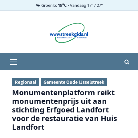
🌤️ Groenlo:
19°C
• Vandaag 17° / 27°
Ga
naar
de
inhoud
Primair
menu
Regionaal
Gemeente Oude IJsselstreek
Monumentenplatform reikt
monumentenprijs uit aan
stichting Erfgoed Landfort
voor de restauratie van Huis
Landfort