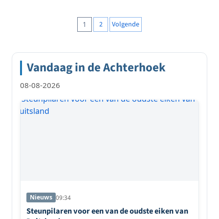
Berichten
1
2
Volgende
paginering
Vandaag in de Achterhoek
08-08-2026
Nieuws
09:34
Steunpilaren voor een van de oudste eiken van