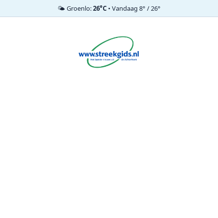
🌤️ Groenlo:
26°C
• Vandaag 8° / 26°
Ga
naar
de
inhoud