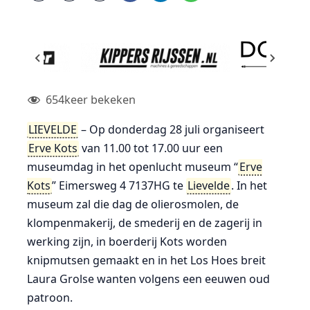
654
keer bekeken
LIEVELDE
– Op donderdag 28 juli organiseert
Erve Kots
van 11.00 tot 17.00 uur een
museumdag in het openlucht museum “
Erve
Kots
” Eimersweg 4 7137HG te
Lievelde
. In het
museum zal die dag de olierosmolen, de
klompenmakerij, de smederij en de zagerij in
werking zijn, in boerderij Kots worden
knipmutsen gemaakt en in het Los Hoes breit
Laura Grolse wanten volgens een eeuwen oud
patroon.