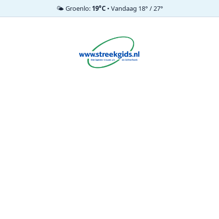
🌤️ Groenlo:
19°C
• Vandaag 18° / 27°
Ga
naar
de
inhoud