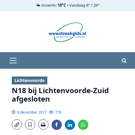
🌤️ Groenlo:
18°C
• Vandaag 8° / 26°
Ga
naar
de
inhoud
Primair
menu
Lichtenvoorde
N18 bij Lichtenvoorde-Zuid
afgesloten
8 december 2017
778