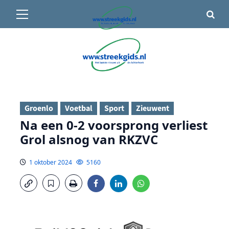
Primair
🌤️ Groenlo:
16°C
• Vandaag 15° / 24°
menu
Ga
naar
de
inhoud
Groenlo
Voetbal
Sport
Zieuwent
Na een 0-2 voorsprong verliest
Grol alsnog van RKZVC
1 oktober 2024
5160