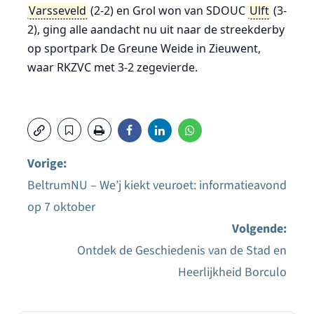
Varsseveld
(2-2) en Grol won van SDOUC
Ulft
(3-
2), ging alle aandacht nu uit naar de streekderby
op sportpark De Greune Weide in Zieuwent,
waar RKZVC met 3-2 zegevierde.
Vorige:
BeltrumNU – We’j kiekt veuroet: informatieavond
Bericht
op 7 oktober
navigatie
Volgende:
Ontdek de Geschiedenis van de Stad en
Heerlijkheid Borculo