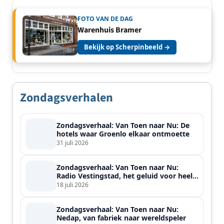
FOTO VAN DE DAG
Warenhuis Bramer
Bekijk op Scherpinbeeld →
Zondagsverhalen
Zondagsverhaal: Van Toen naar Nu: De
hotels waar Groenlo elkaar ontmoette
31 juli 2026
Zondagsverhaal: Van Toen naar Nu:
Radio Vestingstad, het geluid voor heel
de streek
18 juli 2026
Zondagsverhaal: Van Toen naar Nu:
Nedap, van fabriek naar wereldspeler