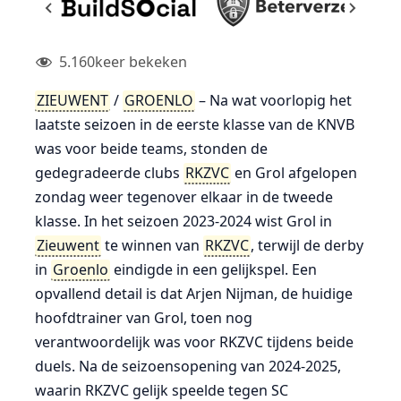
5.160
keer bekeken
ZIEUWENT
/
GROENLO
– Na wat voorlopig het
laatste seizoen in de eerste klasse van de KNVB
was voor beide teams, stonden de
gedegradeerde clubs
RKZVC
en Grol afgelopen
zondag weer tegenover elkaar in de tweede
klasse. In het seizoen 2023-2024 wist Grol in
Zieuwent
te winnen van
RKZVC
, terwijl de derby
in
Groenlo
eindigde in een gelijkspel. Een
opvallend detail is dat Arjen Nijman, de huidige
hoofdtrainer van Grol, toen nog
verantwoordelijk was voor RKZVC tijdens beide
duels. Na de seizoensopening van 2024-2025,
waarin RKZVC gelijk speelde tegen SC