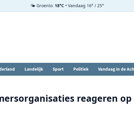
🌤️ Groenlo:
18°C
• Vandaag 16° / 25°
derland
Landelijk
Sport
Politiek
Vandaag in de Ac
rsorganisaties reageren op