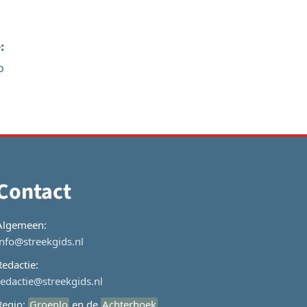
:
o
Contact
Algemeen:
info@streekgids.nl
Redactie:
redactie@streekgids.nl
Regio:
Groenlo
en de
Achterhoek