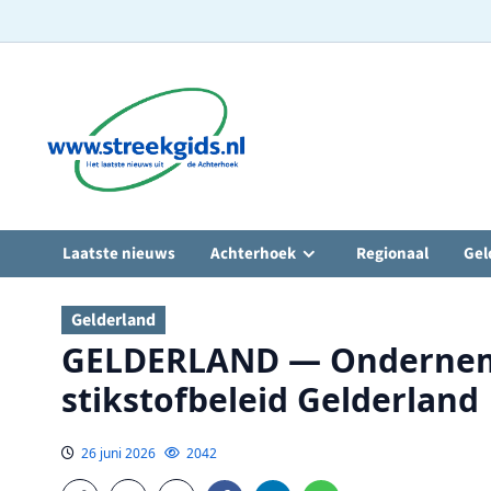
Ga
naar
de
inhoud
Laatste nieuws
Achterhoek
Regionaal
Gel
Gelderland
GELDERLAND — Onderneme
stikstofbeleid Gelderland
26 juni 2026
2042