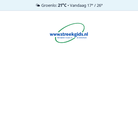
🌤️ Groenlo:
21°C
• Vandaag 17° / 26°
Ga
naar
de
inhoud