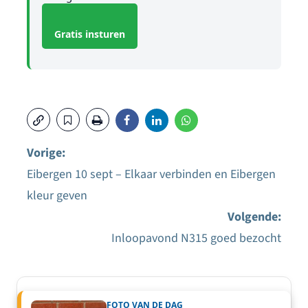
Gratis insturen
Vorige:
Eibergen 10 sept – Elkaar verbinden en Eibergen
Bericht
kleur geven
navigatie
Volgende:
Inloopavond N315 goed bezocht
FOTO VAN DE DAG