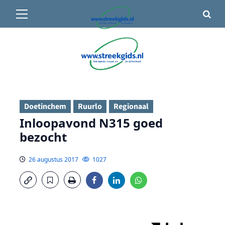
Primair
🌤️ Groenlo:
13°C
• Vandaag 12° / 22°
menu
Ga
naar
de
inhoud
Doetinchem
Ruurlo
Regionaal
Inloopavond N315 goed
bezocht
26 augustus 2017
1027