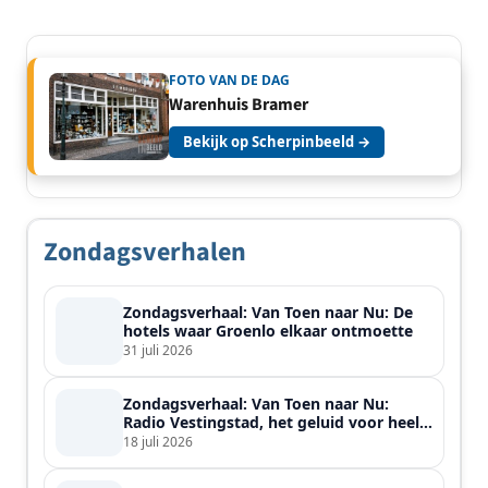
FOTO VAN DE DAG
Warenhuis Bramer
Bekijk op Scherpinbeeld →
Zondagsverhalen
Zondagsverhaal: Van Toen naar Nu: De
hotels waar Groenlo elkaar ontmoette
31 juli 2026
Zondagsverhaal: Van Toen naar Nu:
Radio Vestingstad, het geluid voor heel
de streek
18 juli 2026