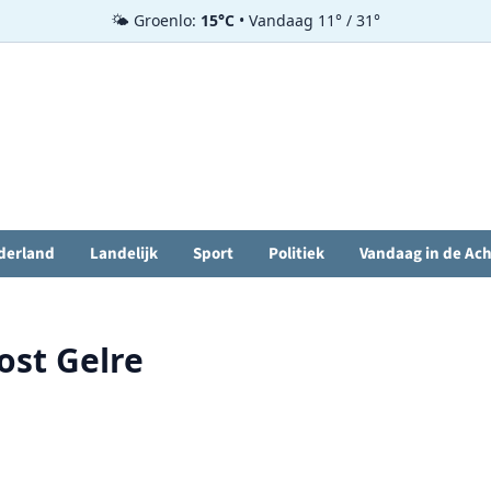
🌤️ Groenlo:
15°C
• Vandaag 11° / 31°
derland
Landelijk
Sport
Politiek
Vandaag in de Ac
ost Gelre