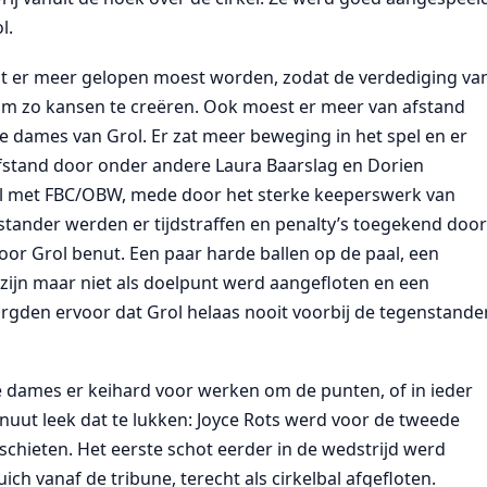
l.
at er meer gelopen moest worden, zodat de verdediging va
om zo kansen te creëren. Ook moest er meer van afstand
dames van Grol. Er zat meer beweging in het spel en er
stand door onder andere Laura Baarslag en Dorien
chil met FBC/OBW, mede door het sterke keeperswerk van
nstander werden er tijdstraffen en penalty’s toegekend doo
oor Grol benut. Een paar harde ballen op de paal, een
te zijn maar niet als doelpunt werd aangefloten en een
gden ervoor dat Grol helaas nooit voorbij de tegenstande
 dames er keihard voor werken om de punten, of in ieder
inuut leek dat te lukken: Joyce Rots werd voor de tweede
schieten. Het eerste schot eerder in de wedstrijd werd
ich vanaf de tribune, terecht als cirkelbal afgefloten.