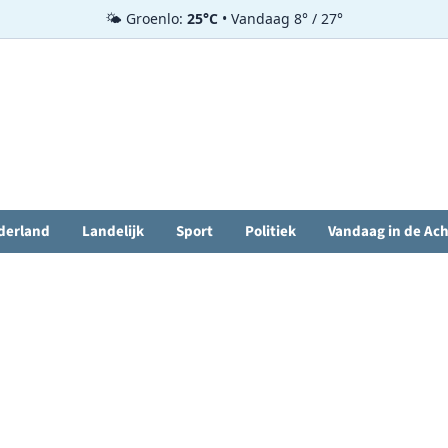
🌤️ Groenlo:
25°C
• Vandaag 8° / 27°
derland
Landelijk
Sport
Politiek
Vandaag in de Ac