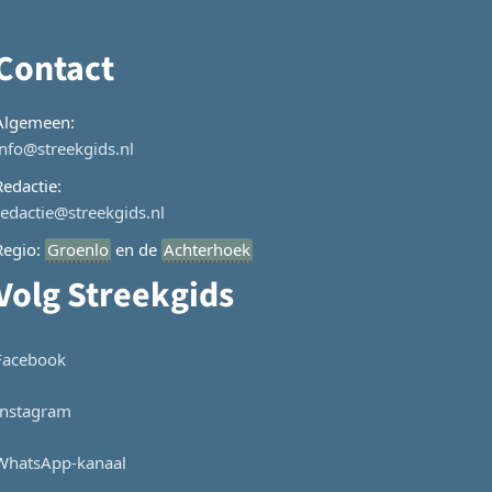
Contact
Algemeen:
info@streekgids.nl
Redactie:
redactie@streekgids.nl
Regio:
Groenlo
en de
Achterhoek
Volg Streekgids
Facebook
Instagram
WhatsApp-kanaal