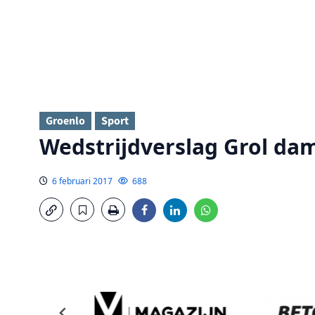
Groenlo
Sport
Wedstrijdverslag Grol da
6 februari 2017
688