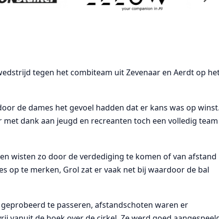
wedstrijd tegen het combiteam uit Zevenaar en Aerdt op he
rdoor de dames het gevoel hadden dat er kans was op winst
r met dank aan jeugd en recreanten toch een volledig team
en wisten zo door de verdediging te komen of van afstand
ies op te merken, Grol zat er vaak net bij waardoor de bal
eel geprobeerd te passeren, afstandschoten waren er
vrij vanuit de hoek over de cirkel. Ze werd goed aangespeel