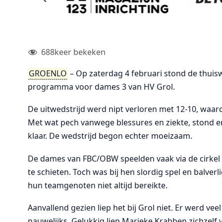
688
keer bekeken
GROENLO
– Op zaterdag 4 februari stond de thuis
programma voor dames 3 van HV Grol.
De uitwedstrijd werd nipt verloren met 12-10, waa
Met wat pech vanwege blessures en ziekte, stond e
klaar. De wedstrijd begon echter moeizaam.
De dames van FBC/OBW speelden vaak via de cirkel 
te schieten. Toch was bij hen slordig spel en balverl
hun teamgenoten niet altijd bereikte.
Aanvallend gezien liep het bij Grol niet. Er werd v
nauwelijks. Gelukkig liep Marieke Krabben zichzelf 