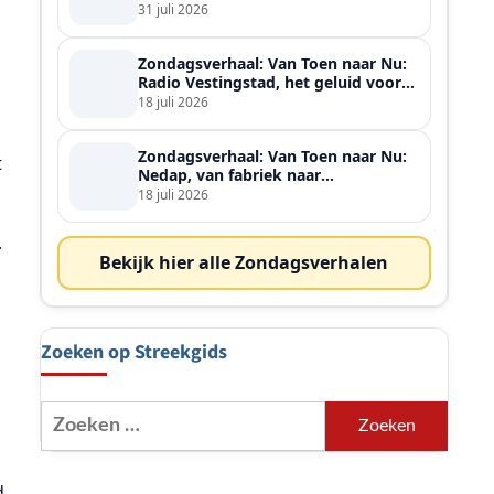
ontmoette
31 juli 2026
Zondagsverhaal: Van Toen naar Nu:
Radio Vestingstad, het geluid voor
heel de streek
18 juli 2026
Zondagsverhaal: Van Toen naar Nu:
t
Nedap, van fabriek naar
wereldspeler
18 juli 2026
.
Bekijk hier alle Zondagsverhalen
Zoeken op Streekgids
Zoeken
naar:
d