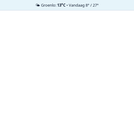
🌤️ Groenlo:
13°C
• Vandaag 8° / 27°
Ga
naar
de
inhoud