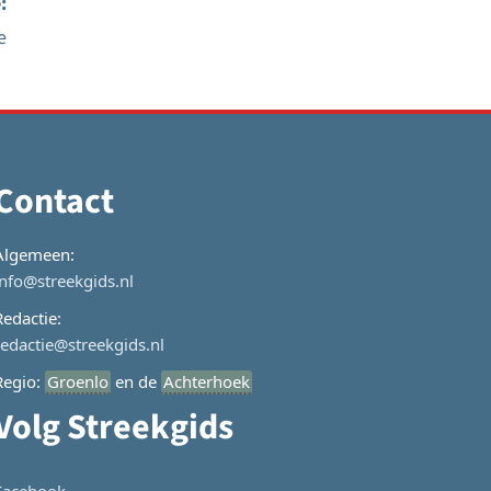
:
e
Contact
Algemeen:
info@streekgids.nl
Redactie:
redactie@streekgids.nl
Regio:
Groenlo
en de
Achterhoek
Volg Streekgids