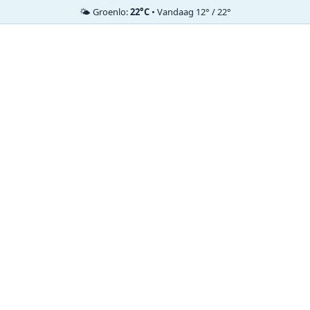
🌤️ Groenlo:
22°C
• Vandaag 12° / 22°
Ga
naar
de
inhoud