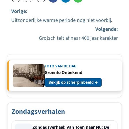
Vorige:
Uitzonderlijke warme periode nog niet voorbij.
Bericht
Volgende:
navigatie
Grolsch telt af naar 400 jaar karakter
FOTO VAN DE DAG
Groenlo Onbekend
Bekijk op Scherpinbeeld →
Zondagsverhalen
Zondagsverhaal: Van Toen naar Nu: De