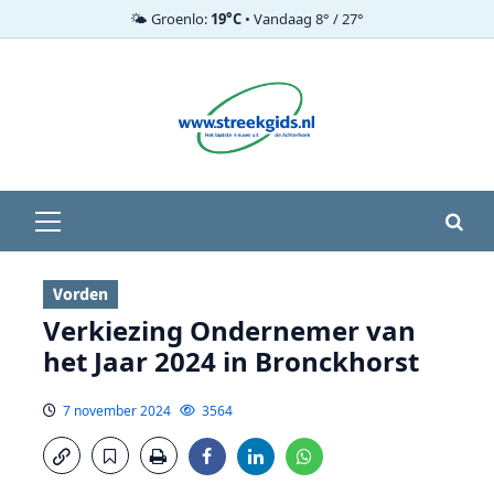
🌤️ Groenlo:
19°C
• Vandaag 8° / 27°
Ga
naar
de
inhoud
Primair
menu
Vorden
Verkiezing Ondernemer van
het Jaar 2024 in Bronckhorst
7 november 2024
3564