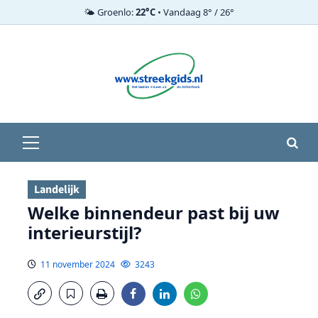
🌤️ Groenlo:
22°C
• Vandaag 8° / 26°
Ga
naar
de
inhoud
Primair
menu
Landelijk
Welke binnendeur past bij uw
interieurstijl?
11 november 2024
3243