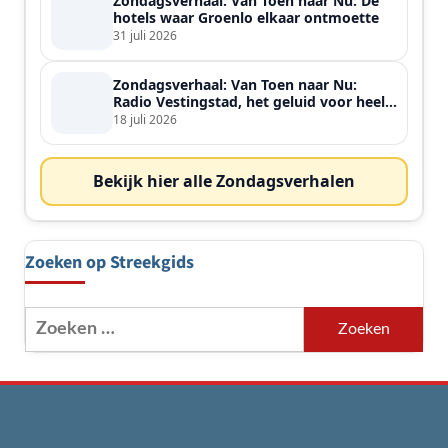
Zondagsverhaal: Van Toen naar Nu: De
hotels waar Groenlo elkaar ontmoette
31 juli 2026
Zondagsverhaal: Van Toen naar Nu:
Radio Vestingstad, het geluid voor heel
de streek
18 juli 2026
Bekijk hier alle Zondagsverhalen
Zoeken op Streekgids
Zoeken
naar: