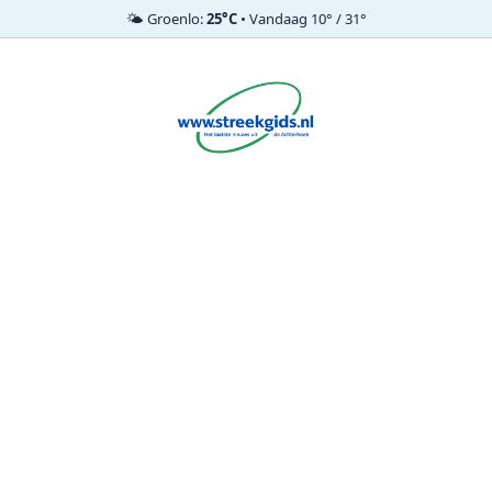
🌤️ Groenlo:
25°C
• Vandaag 10° / 31°
Ga
naar
de
inhoud