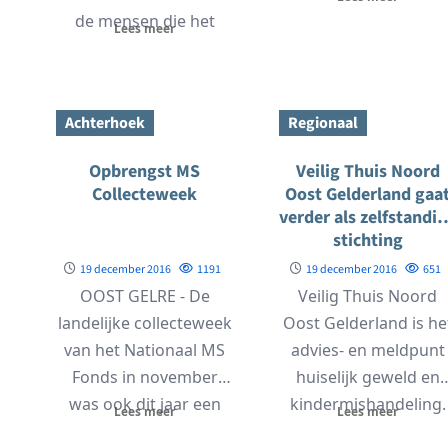
met de...
de mensen die het
Lees meer
minder hebben en wel
een...
Achterhoek
Regionaal
Opbrengst MS
Veilig Thuis Noord
Collecteweek
Oost Gelderland gaa
verder als zelfstandi
stichting
19 december 2016
1191
19 december 2016
651
OOST GELRE - De
Veilig Thuis Noord
landelijke collecteweek
Oost Gelderland is he
van het Nationaal MS
advies- en meldpunt
Fonds in november
huiselijk geweld en
was ook dit jaar een
kindermishandeling.
Lees meer
Lees meer
groot succes!...
Sinds 1 januari 2015