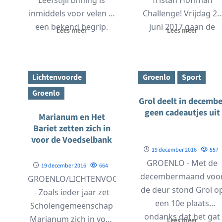
inmiddels voor velen al
Challenge! Vrijdag 23
een bekend begrip.
juni 2017 gaan de
Lees meer
Lees meer
Leefstijlrunning is het
deelnemers van de...
leren hardlopen in
kleine...
Lichtenvoorde
Groenlo
Sport
Groenlo
Grol deelt in decembe
geen cadeautjes uit
Marianum en Het
Bariet zetten zich in
voor de Voedselbank
19 december 2016
557
GROENLO - Met de
19 december 2016
664
decembermaand voo
GROENLO/LICHTENVOORDE
de deur stond Grol o
- Zoals ieder jaar zet
een 10e plaats
Scholengemeenschap
ondanks dat het gat
Marianum zich in voor
Lees meer