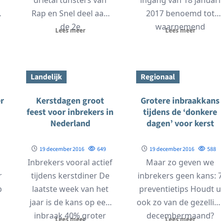
Rap en Snel deel aan
2017 benoemd tot
de 2e
waarnemend
Lees meer
Lees meer
plaatsingswedstrijd
burgemeester van de
voor de Provinciale...
gemeente Aalten.
Arnold...
Landelijk
Regionaal
r
Kerstdagen groot
Grotere inbraakkans
feest voor inbrekers in
tijdens de ‘donkere
Nederland
dagen’ voor kerst
19 december 2016
649
19 december 2016
588
Inbrekers vooral actief
Maar zo geven we
r
tijdens kerstdiner De
inbrekers geen kans: 
p
laatste week van het
preventietips Houdt u
jaar is de kans op een
ook zo van de gezellig
inbraak 40% groter
decembermaand?
Lees meer
Lees meer