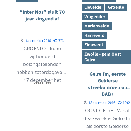
Lievelde
Groenlo
“Inter Nos” sluit 70
Vragender
jaar zingend af
Marienvelde
Harreveld
18 december 2016
773
Zieuwent
GROENLO - Ruim
Zwolle - gem Oost
vijfhonderd
Gelre
belangstellenden
hebben zaterdagavond
Gelre fm, eerste
17 december het
Gelderse
Lees meer
streekomroep op
concert van
DAB+
mannenzangvereniging
18 december 2016
1092
“Inter Nos” in
OOST GELRE - Vanaf
samenwerking met het
deze week is Gelre f
NEVA...
als eerste Gelderse