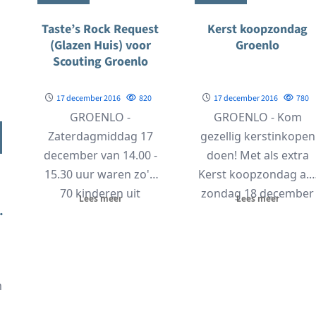
Taste’s Rock Request
Kerst koopzondag
(Glazen Huis) voor
Groenlo
Scouting Groenlo
17 december 2016
820
17 december 2016
780
GROENLO -
GROENLO - Kom
Zaterdagmiddag 17
gezellig kerstinkopen
december van 14.00 -
doen! Met als extra
15.30 uur waren zo'n
Kerst koopzondag a.s
70 kinderen uit
zondag 18 december
Lees meer
Lees meer
Groenlo aanwezig bij
De volgende winkels
'Kids voor...
zijn geopend...
m