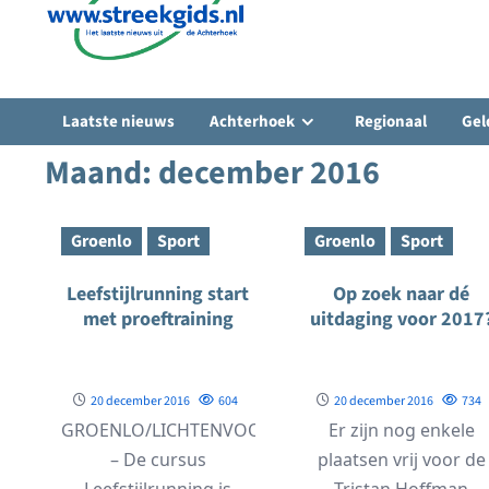
Laatste nieuws
Achterhoek
Regionaal
Gel
Maand:
december 2016
Groenlo
Sport
Groenlo
Sport
Leefstijlrunning start
Op zoek naar dé
met proeftraining
uitdaging voor 2017
20 december 2016
604
20 december 2016
734
GROENLO/LICHTENVOORDE
Er zijn nog enkele
– De cursus
plaatsen vrij voor de
Leefstijlrunning is
Tristan Hoffman