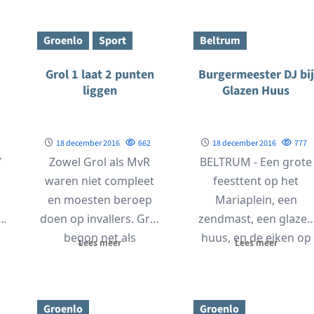
Lichtenvoorde. Niet
alleen...
Groenlo
Sport
Beltrum
Grol 1 laat 2 punten
Burgermeester DJ bij
liggen
Glazen Huus
18 december 2016
662
18 december 2016
777
7
Zowel Grol als MvR
BELTRUM - Een grote
waren niet compleet
feesttent op het
en moesten beroep
Mariaplein, een
p
doen op invallers. Grol
zendmast, een glazen
begon net als
huus, en de eiken op
Lees meer
Lees meer
afgelopen wedstrijden
de achtergrond in...
agressief...
Groenlo
Groenlo