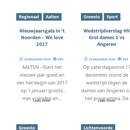
zijn de...
Regionaal
Aalten
Groenlo
Sport
Nieuwjaarsgala in ‘t
Wedstrijdverslag HV
Noorden – We love
Grol dames 1 vs
2017
Angeren
19 december 2016
699
19 december 2016
643
AALTEN - Start het
Op zaterdagavond 1
nieuwe jaar goed en
december stond de
vier het begin van 2017
wedstrijd tegen de
op 1 januari groots
dames van Angeren o
met vrienden en...
het programma. De
Lees meer
Lees meer
laatste van dit jaar...
Groenlo
Lichtenvoorde