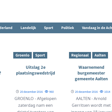
derland
Landelijk
Sport
Politiek
Vandaag in de Ac
Groenlo
Sport
Regionaal
Aalten
Uitslag 2e
Waarnemend
?
plaatsingswedstrijd
burgemeester
gemeente Aalten
20 december 2016
960
20 december 2016
1014
GROENLO - Afgelopen
AALTEN - Arnold
zaterdag nam een
Gerritsen wordt met
drietal tunsters van
ingang van 18 januari