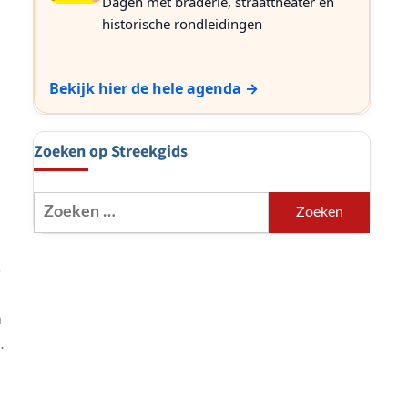
Dagen met braderie, straattheater en
historische rondleidingen
Bekijk hier de hele agenda →
Zoeken op Streekgids
Zoeken
naar:
e
n
t
!