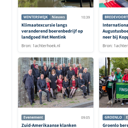
WINTERSWIJK
Nieuws
BREDEVOORT
10:39
Klimaatexcursie langs
Internation
veranderend boerenbedrijf op
Augustusboe
landgoed Het Mentink
neer bij Kop
Bredevoort
Bron: 1achterhoek.nl
Bron: 1achter
Evenement
GROENLO
09:05
Zuid-Amerikaanse klanken
Groenlo bere