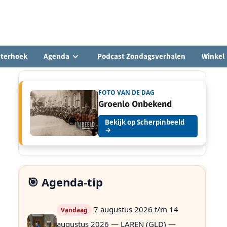
hterhoek
Agenda
Podcast Zondagsverhalen
Winkel
FOTO VAN DE DAG
Groenlo Onbekend
Bekijk op Scherpinbeeld
→
🎯 Agenda-tip
7 augustus 2026 t/m 14
Vandaag
augustus 2026 — LAREN (GLD) —