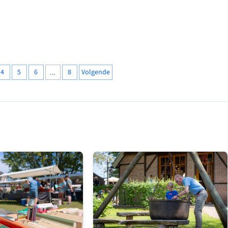
.
4
5
6
…
8
Volgende