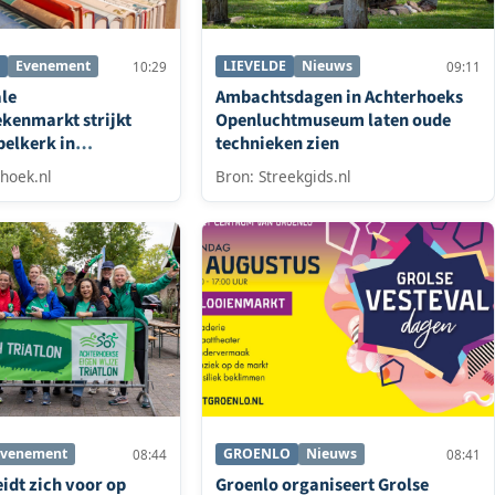
Evenement
LIEVELDE
Nieuws
10:29
09:11
ale
Ambachtsdagen in Achterhoeks
kenmarkt strijkt
Openluchtmuseum laten oude
pelkerk in
technieken zien
hoek.nl
Bron: Streekgids.nl
Evenement
GROENLO
Nieuws
08:44
08:41
idt zich voor op
Groenlo organiseert Grolse