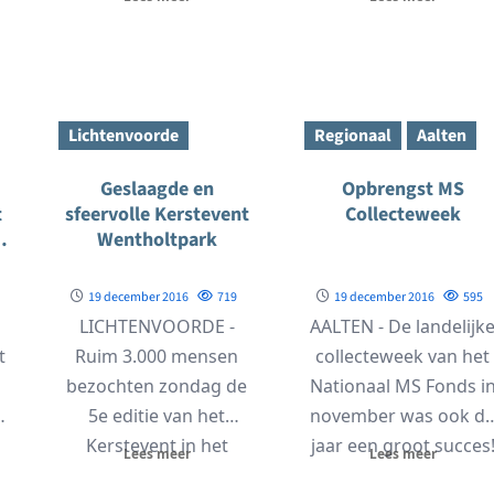
vergeleken...
Kerst in aantocht,...
Lichtenvoorde
Regionaal
Aalten
Geslaagde en
Opbrengst MS
t
sfeervolle Kerstevent
Collecteweek
ge
Wentholtpark
19 december 2016
719
19 december 2016
595
LICHTENVOORDE -
AALTEN - De landelijk
t
Ruim 3.000 mensen
collecteweek van het
bezochten zondag de
Nationaal MS Fonds i
5e editie van het
november was ook di
Kerstevent in het
jaar een groot succes
Lees meer
Lees meer
Wentholtpark in
In...