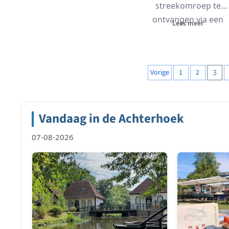
streekomroep te
ontvangen via een
Lees meer
digitale DAB+ radio...
Berichten
Vorige
1
2
3
paginering
Vandaag in de Achterhoek
07-08-2026