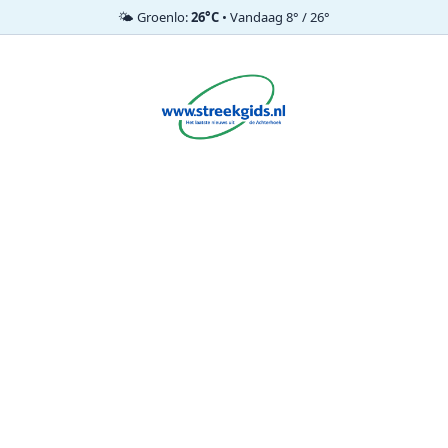
🌤️ Groenlo:
26°C
• Vandaag 8° / 26°
Ga
naar
de
inhoud