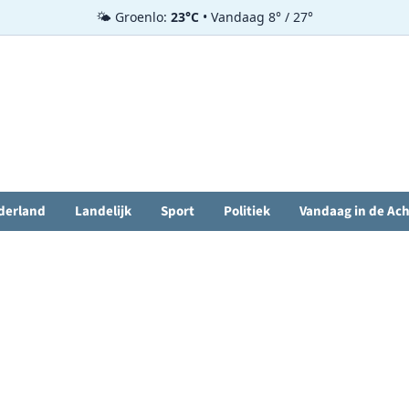
🌤️ Groenlo:
23°C
• Vandaag 8° / 27°
derland
Landelijk
Sport
Politiek
Vandaag in de Ac