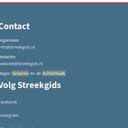
Contact
Algemeen:
info@streekgids.nl
Redactie:
redactie@streekgids.nl
Regio:
Groenlo
en de
Achterhoek
Volg Streekgids
Facebook
Instagram