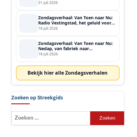
ontmoette
31 juli 2026
Zondagsverhaal: Van Toen naar Nu:
Radio Vestingstad, het geluid voor
heel de streek
18 juli 2026
Zondagsverhaal: Van Toen naar Nu:
Nedap, van fabriek naar
wereldspeler
18 juli 2026
Bekijk hier alle Zondagsverhalen
Zoeken op Streekgids
Zoeken
naar: