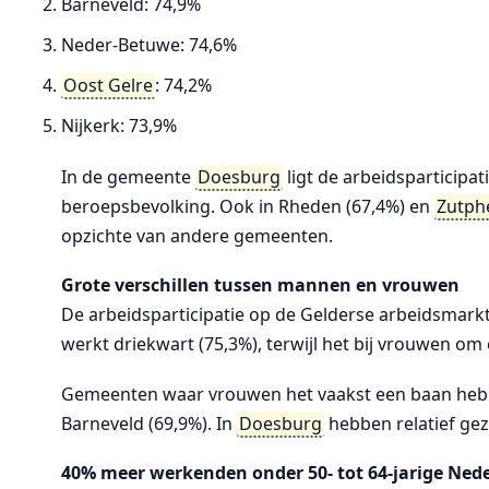
Barneveld: 74,9%
Neder-Betuwe: 74,6%
Oost Gelre
: 74,2%
Nijkerk: 73,9%
In de gemeente
Doesburg
ligt de arbeidsparticipat
beroepsbevolking. Ook in Rheden (67,4%) en
Zutph
opzichte van andere gemeenten.
Grote verschillen tussen mannen en vrouwen
De arbeidsparticipatie op de Gelderse arbeidsmarkt 
werkt driekwart (75,3%), terwijl het bij vrouwen om 
Gemeenten waar vrouwen het vaakst een baan hebb
Barneveld (69,9%). In
Doesburg
hebben relatief gez
40% meer werkenden onder 50- tot 64-jarige Ned