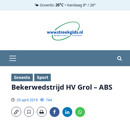
🌤️ Groenlo:
26°C
• Vandaag 8° / 26°
Ga
naar
de
inhoud
Primair
menu
Groenlo
Sport
Bekerwedstrijd HV Grol – ABS
29 april 2019
744