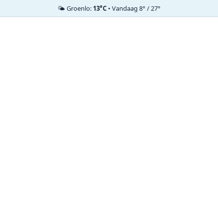
🌤️ Groenlo:
13°C
• Vandaag 8° / 27°
Ga
naar
de
inhoud