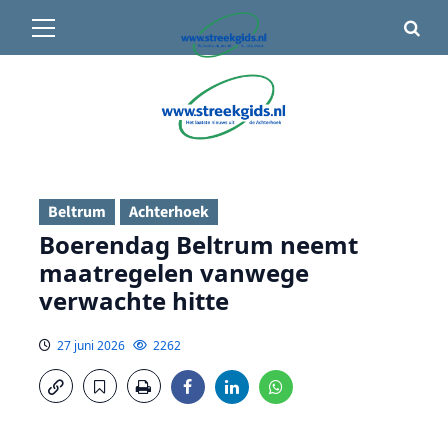
Primair
🌤️ Groenlo:
16°C
• Vandaag 15° / 24°
menu
Ga
naar
de
inhoud
Beltrum
Achterhoek
Boerendag Beltrum neemt
maatregelen vanwege
verwachte hitte
27 juni 2026
2262