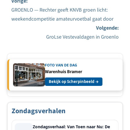
Vorige:
GROENLO — Rechter geeft KNVB groen licht:
Bericht
weekendcompetitie amateurvoetbal gaat door
navigatie
Volgende:
GroLse Vestevaldagen in Groenlo
FOTO VAN DE DAG
Warenhuis Bramer
Bekijk op Scherpinbeeld →
Zondagsverhalen
Zondagsverhaal: Van Toen naar Nu: De