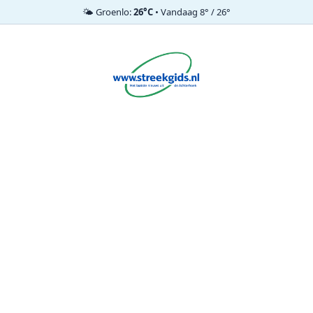
🌤️ Groenlo:
26°C
• Vandaag 8° / 26°
Ga
naar
de
inhoud