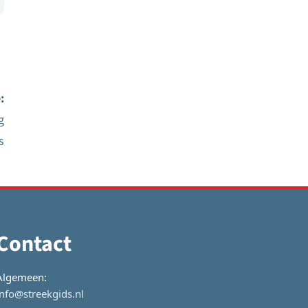
:
g
s
Contact
Algemeen:
info@streekgids.nl