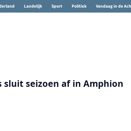
🌤️ Groenlo:
16°C
• Vandaag 12° / 21°
derland
Landelijk
Sport
Politiek
Vandaag in de Ac
luit seizoen af in Amphion