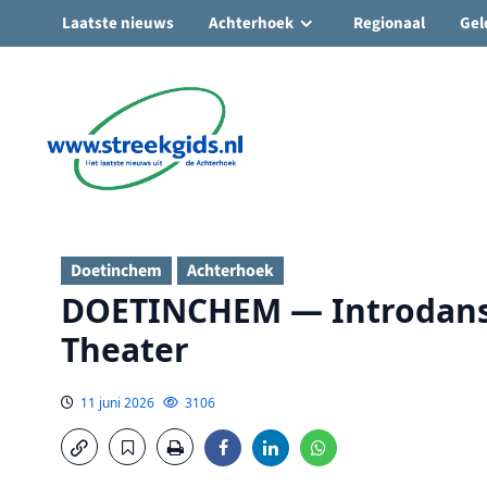
Laatste nieuws
Achterhoek
Regionaal
Gel
Ga
naar
de
inhoud
Doetinchem
Achterhoek
DOETINCHEM — Introdans s
Theater
11 juni 2026
3106