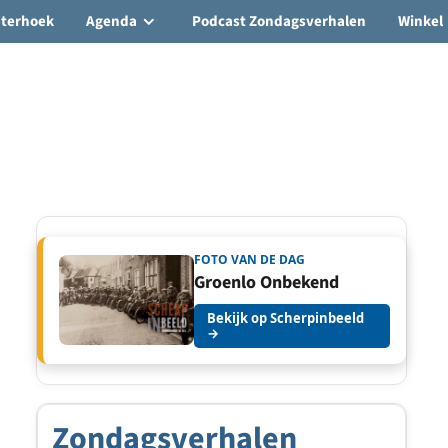
hterhoek
Agenda
Podcast Zondagsverhalen
Winkel
FOTO VAN DE DAG
Groenlo Onbekend
Bekijk op Scherpinbeeld
→
Zondagsverhalen