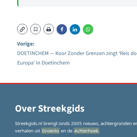
Vorige:
DOETINCHEM — Koor Zonder Grenzen zingt ‘Reis do
Bericht
Europa’ in Doetinchem
navigatie
Over Streekgids
Streekgids.nl brengt sinds 2005 nieuws, achtergronden e
verhalen uit
Groenlo
en de
Achterhoek
.