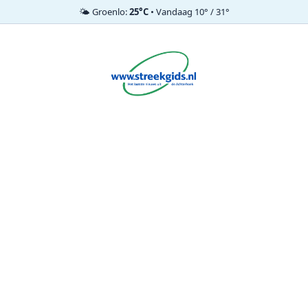
🌤️ Groenlo:
25°C
• Vandaag 10° / 31°
Ga
naar
de
inhoud