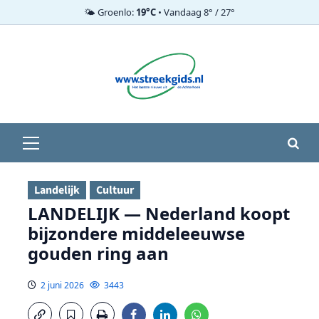
🌤️ Groenlo:
19°C
• Vandaag 8° / 27°
Ga
naar
de
inhoud
Primair
menu
Landelijk
Cultuur
LANDELIJK — Nederland koopt
bijzondere middeleeuwse
gouden ring aan
2 juni 2026
3443