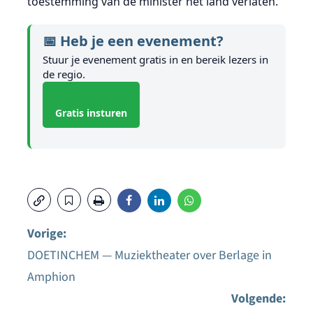
toestemming van de minister het land verlaten.
📅 Heb je een evenement?
Stuur je evenement gratis in en bereik lezers in
de regio.
Gratis insturen
Vorige:
DOETINCHEM — Muziektheater over Berlage in
Bericht
Amphion
navigatie
Volgende: