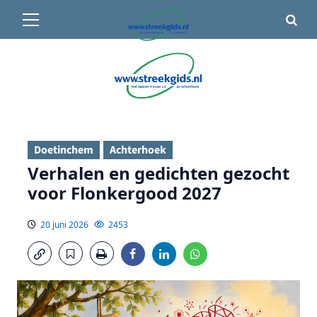
Primair
🌤️ Groenlo:
15°C
• Vandaag 15° / 24°
menu
Ga
naar
de
inhoud
Doetinchem
Achterhoek
Verhalen en gedichten gezocht
voor Flonkergood 2027
20 juni 2026
2453