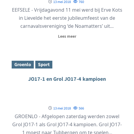
13 mei 2018
760
EEFSELE - Vrijdagavond 11 mei werd bij Erve Kots
in Lievelde het eerste jubileumfeest van de
carnavalsvereniging ‘de Noamatters’ uit...
Lees meer
Groenlo
Sport
JO17-1 en Grol JO17-4 kampioen
13 mei 2018
566
GROENLO - Afgelopen zaterdag werden zowel
Grol JO17-1 als Grol JO17-4 kampioen. Grol JO17-
1 moest naar Tubbergen om te spelen...