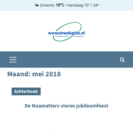
🌤️ Groenlo:
19°C
• Vandaag 15° / 24°
Ga
naar
de
inhoud
Primair
menu
Maand:
mei 2018
Achterhoek
De Noamatters vieren jubileumfeest