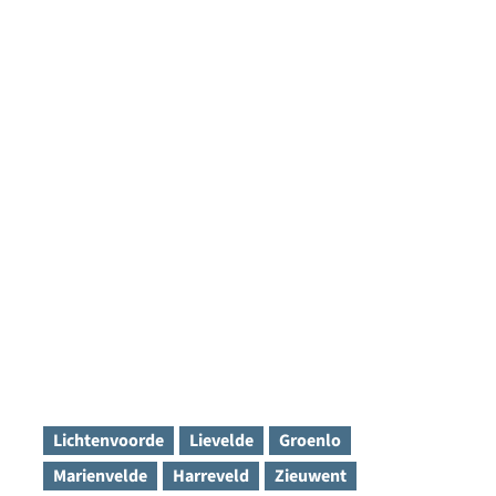
Lichtenvoorde
Lievelde
Groenlo
Marienvelde
Harreveld
Zieuwent