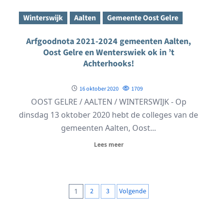
Winterswijk
Aalten
Gemeente Oost Gelre
Arfgoodnota 2021-2024 gemeenten Aalten,
Oost Gelre en Wenterswiek ok in ’t
Achterhooks!
16 oktober 2020
1709
OOST GELRE / AALTEN / WINTERSWIJK - Op
dinsdag 13 oktober 2020 hebt de colleges van de
gemeenten Aalten, Oost...
Lees meer
Berichten
1
2
3
Volgende
paginering