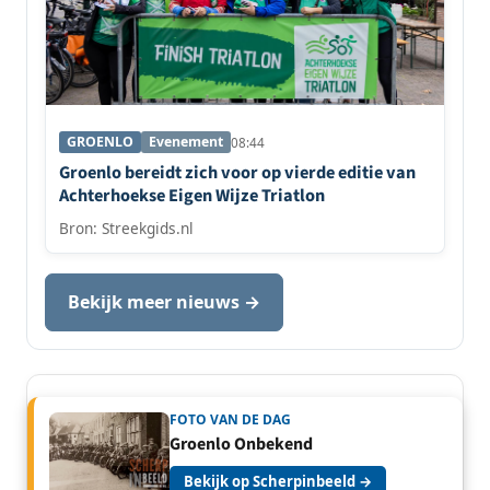
GROENLO
Evenement
08:44
Groenlo bereidt zich voor op vierde editie van
Achterhoekse Eigen Wijze Triatlon
Bron: Streekgids.nl
Bekijk meer nieuws →
FOTO VAN DE DAG
Groenlo Onbekend
Bekijk op Scherpinbeeld →