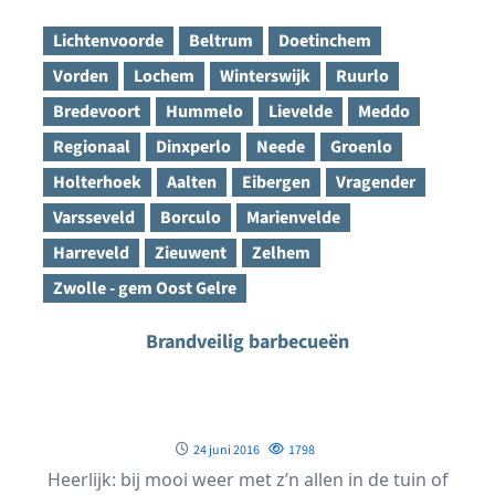
Lichtenvoorde
Beltrum
Doetinchem
Vorden
Lochem
Winterswijk
Ruurlo
Bredevoort
Hummelo
Lievelde
Meddo
Regionaal
Dinxperlo
Neede
Groenlo
Holterhoek
Aalten
Eibergen
Vragender
Varsseveld
Borculo
Marienvelde
Harreveld
Zieuwent
Zelhem
Zwolle - gem Oost Gelre
Brandveilig barbecueën
24 juni 2016
1798
Heerlijk: bij mooi weer met z’n allen in de tuin of