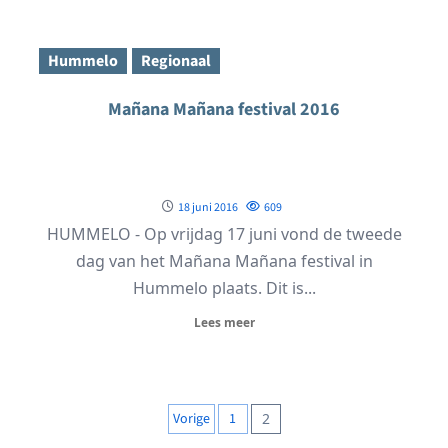
Hummelo
Regionaal
Mañana Mañana festival 2016
18 juni 2016
609
HUMMELO - Op vrijdag 17 juni vond de tweede
dag van het Mañana Mañana festival in
Hummelo plaats. Dit is...
Lees meer
Berichten
Vorige
1
2