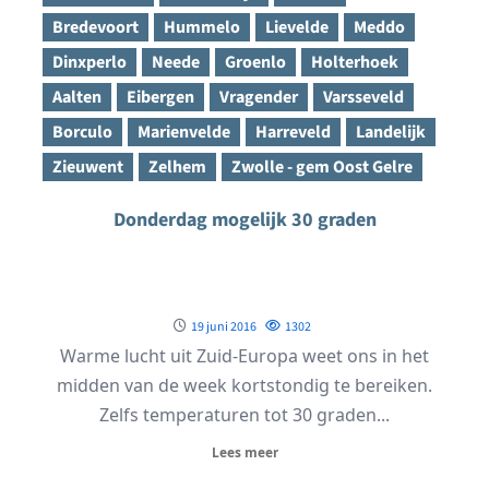
Bredevoort
Hummelo
Lievelde
Meddo
Dinxperlo
Neede
Groenlo
Holterhoek
Aalten
Eibergen
Vragender
Varsseveld
Borculo
Marienvelde
Harreveld
Landelijk
Zieuwent
Zelhem
Zwolle - gem Oost Gelre
Donderdag mogelijk 30 graden
19 juni 2016
1302
Warme lucht uit Zuid-Europa weet ons in het
midden van de week kortstondig te bereiken.
Zelfs temperaturen tot 30 graden...
Lees meer