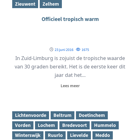
Zieuwent
Zelhem
Officieel tropisch warm
23 juni 2016
1675
In Zuid-Limburg is zojuist de tropische waarde
van 30 graden bereikt. Het is de eerste keer dit
jaar dat het...
Lees meer
Lichtenvoorde
Beltrum
Doetinchem
Vorden
Lochem
Bredevoort
Hummelo
Winterswijk
Ruurlo
Lievelde
Meddo