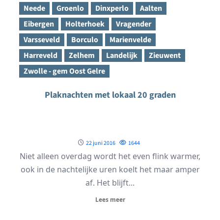
Neede
Groenlo
Dinxperlo
Aalten
Eibergen
Holterhoek
Vragender
Varsseveld
Borculo
Marienvelde
Harreveld
Zelhem
Landelijk
Zieuwent
Zwolle - gem Oost Gelre
Plaknachten met lokaal 20 graden
22 juni 2016
1644
Niet alleen overdag wordt het even flink warmer,
ook in de nachtelijke uren koelt het maar amper
af. Het blijft...
Lees meer