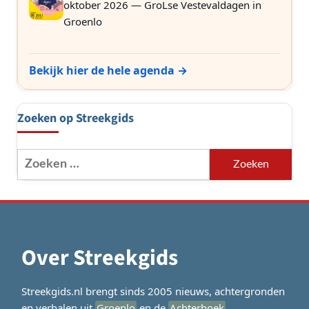
oktober 2026 — GroLse Vestevaldagen in
Groenlo
Bekijk hier de hele agenda →
Zoeken op Streekgids
Zoeken
naar:
Over Streekgids
Streekgids.nl brengt sinds 2005 nieuws, achtergronden
en verhalen uit
Groenlo
en de
Achterhoek
.