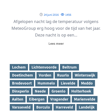
24 juni 2016
1456
Afgelopen nacht lag de temperatuur volgens
MeteoGroup erg hoog voor de tijd van het jaar.
Deze nacht is op een...
Lees meer
Lochem
Lichtenvoorde
Beltrum
Doetinchem
Vorden
Ruurlo
Winterswijk
Bredevoort
Hummelo
Lievelde
Meddo
Dinxperlo
Neede
Groenlo
Holterhoek
Aalten
Eibergen
Vragender
Marienvelde
Varsseveld
Borculo
Harreveld
Landelijk