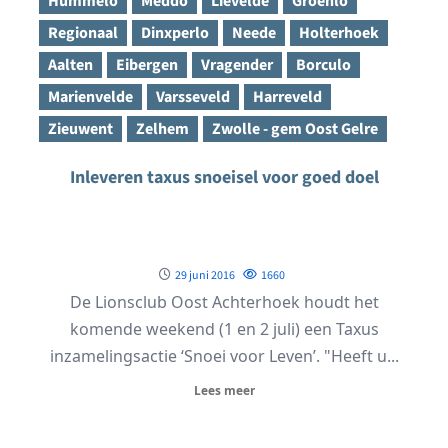
Hummelo
Meddo
Lievelde
Groenlo
Regionaal
Dinxperlo
Neede
Holterhoek
Aalten
Eibergen
Vragender
Borculo
Marienvelde
Varsseveld
Harreveld
Zieuwent
Zelhem
Zwolle - gem Oost Gelre
Inleveren taxus snoeisel voor goed doel
29 juni 2016
1660
De Lionsclub Oost Achterhoek houdt het
komende weekend (1 en 2 juli) een Taxus
inzamelingsactie ‘Snoei voor Leven’. "Heeft u...
Lees meer