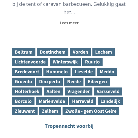
bij de tent of caravan barbecueën. Gelukkig gaat
het...
Lees meer
Beltrum
Doetinchem
Vorden
Lochem
Lichtenvoorde
Winterswijk
Ruurlo
Bredevoort
Hummelo
Lievelde
Meddo
Groenlo
Dinxperlo
Neede
Eibergen
Holterhoek
Aalten
Vragender
Varsseveld
Borculo
Marienvelde
Harreveld
Landelijk
Zieuwent
Zelhem
Zwolle - gem Oost Gelre
Tropennacht voorbij