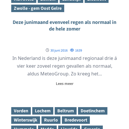
Zwolle - gem Oost Gelre
Deze junimaand evenveel regen als normaal in
de hele zomer
30 juni 2016
1639
In Nederland is deze junimaand regionaal drie á
vier keer zoveel regen gevallen als normaal,
aldus MeteoGroup. Zo kreeg het...
Lees meer
Vorden
Lochem
Beltrum
Doetinchem
Winterswijk
Ruurlo
Bredevoort