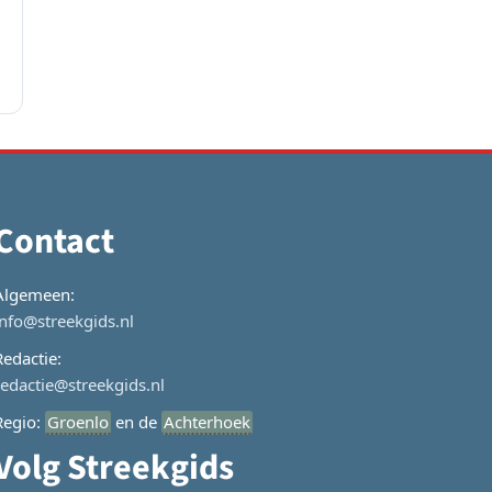
Contact
Algemeen:
info@streekgids.nl
Redactie:
redactie@streekgids.nl
Regio:
Groenlo
en de
Achterhoek
Volg Streekgids