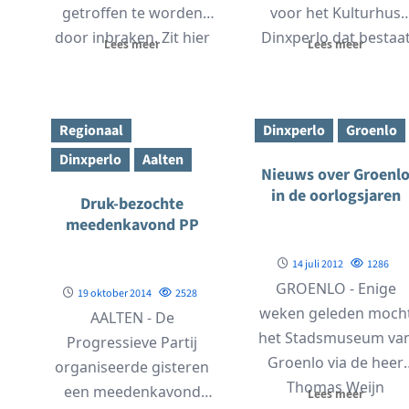
getroffen te worden
voor het Kulturhus
door inbraken. Zit hier
Dinxperlo dat bestaa
Lees meer
Lees meer
een patroon, een
uit allemaal kleine
systeem...
doekjes van...
Regionaal
Dinxperlo
Groenlo
Dinxperlo
Aalten
Nieuws over Groenl
in de oorlogsjaren
Druk-bezochte
meedenkavond PP
14 juli 2012
1286
GROENLO - Enige
19 oktober 2014
2528
weken geleden moch
AALTEN - De
het Stadsmuseum va
Progressieve Partij
Groenlo via de heer
organiseerde gisteren
Thomas Weijn
een meedenkavond
Lees meer