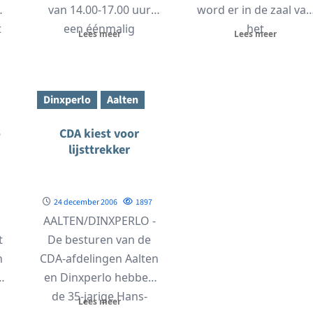
van 14.00-17.00 uur
word er in de zaal van
t
een éénmalig
het
Lees meer
Lees meer
geheugenspreekuur
KULTURHUS(voorhee
gehouden bij Careaz,
Ons Huis) aan...
Woonzorgcentrum Dr.
Dinxperlo
Aalten
Jenny,...
o
CDA kiest voor
lijsttrekker
24 december 2006
1897
AALTEN/DINXPERLO -
t
De besturen van de
n
CDA-afdelingen Aalten
en Dinxperlo hebben
de 35-jarige Hans-
Lees meer