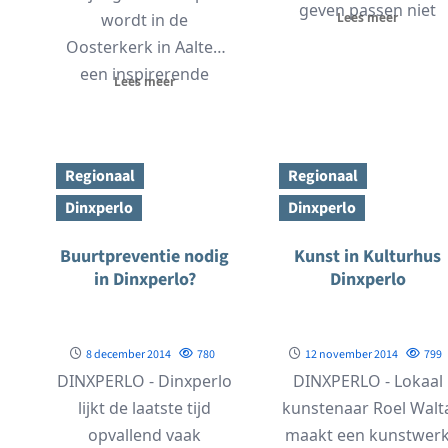
geven passen niet
wordt in de
Lees meer
meteen binnen het
Oosterkerk in Aalten
beleid van...
een inspirerende
Lees meer
avond gehouden. Het
is dan Goede...
Regionaal
Regionaal
Dinxperlo
Dinxperlo
Buurtpreventie nodig
Kunst in Kulturhus
in Dinxperlo?
Dinxperlo
8 december 2014
780
12 november 2014
799
DINXPERLO - Dinxperlo
DINXPERLO - Lokaal
lijkt de laatste tijd
kunstenaar Roel Walt
opvallend vaak
maakt een kunstwer