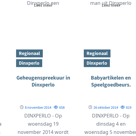
Dinxperlo een
man uit Dinxperlo
Lees meer
Lees meer
Winterweek. In deze
aangehouden voor d
week...
mishandeling van een
24-jarige
plaatsgenoot....
Regionaal
Regionaal
Dinxperlo
Dinxperlo
Geheugenspreekuur in
Babyartikelen en
Dinxperlo
Speelgoedbeurs.
8 november 2014
658
26 oktober 2014
819
DINXPERLO - Op
DINXPERLO - Op
a
woensdag 19
dinsdag 4 en
k
november 2014 wordt
woensdag 5 novembe