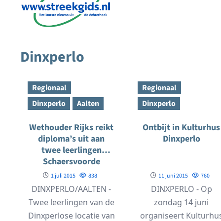
Dinxperlo
Regionaal
Regionaal
Dinxperlo
Aalten
Dinxperlo
Wethouder Rijks reikt
Ontbijt in Kulturhus
diploma’s uit aan
Dinxperlo
twee leerlingen
Schaersvoorde
1 juli 2015
838
11 juni 2015
760
DINXPERLO/AALTEN -
DINXPERLO - Op
Twee leerlingen van de
zondag 14 juni
Dinxperlose locatie van
organiseert Kulturhu