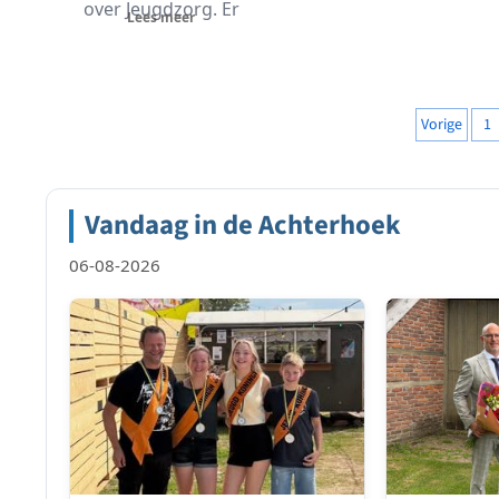
Banningh een groot
over Jeugdzorg. Er
Lees meer
archief ontvangen....
leven heel veel vragen
en zorgen bij ouders,...
Berich
Vorige
1
pagine
Vandaag in de Achterhoek
06-08-2026