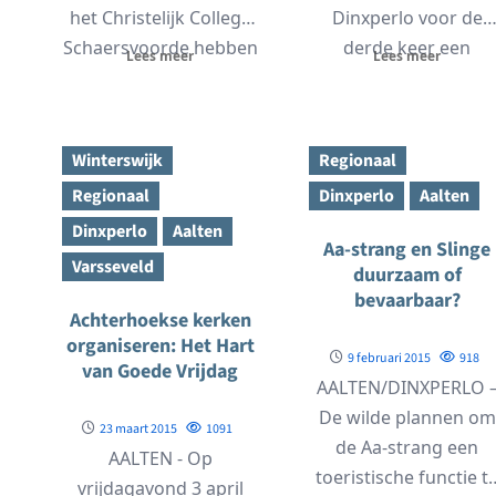
het Christelijk College
Dinxperlo voor de
Schaersvoorde hebben
derde keer een
Lees meer
Lees meer
woensdag 1 juli 2015
Kulturhus Ontbijt. Vo
hun diploma...
slechts €5,- per...
Winterswijk
Regionaal
Regionaal
Dinxperlo
Aalten
Dinxperlo
Aalten
Aa-strang en Slinge
Varsseveld
duurzaam of
bevaarbaar?
Achterhoekse kerken
organiseren: Het Hart
9 februari 2015
918
van Goede Vrijdag
AALTEN/DINXPERLO 
De wilde plannen om
23 maart 2015
1091
de Aa-strang een
AALTEN - Op
toeristische functie t
vrijdagavond 3 april