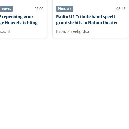
ieuws
Nieuws
08:00
06:15
 Erepenning voor
Radio U2 Tribute band speelt
ge Heuvelstichting
grootste hits in Natuurtheater
ids.nl
Bron: Streekgids.nl