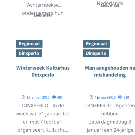
Nederlands
Achterhoekse
Lees meer
Kampioenschap
ondernemers hun
Lees meer
Dynamic Tennis plaats
or
dorp of regio op de
Drie...
kaart. In
samenwerking met
Regionaal
Regionaal
theebedrijf...
Dinxperlo
Dinxperlo
Winterweek Kulturhus
Man aangehouden na
Dinxperlo
mishandeling
15 januari 2015
685
4 januari 2015
689
–
DINXPERLO - In de
DINXPERLO - Agenten
week van 31 januari tot
hebben
en met 7 februari
zaterdagmiddag 3
e
organiseert Kulturhus
januari een 24-jarige