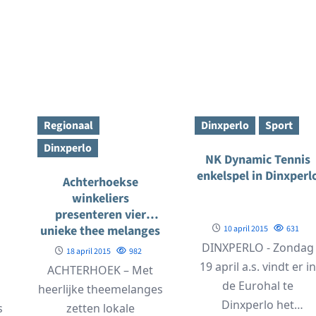
Regionaal
Dinxperlo
Sport
Dinxperlo
NK Dynamic Tennis
enkelspel in Dinxperl
Achterhoekse
winkeliers
presenteren vier
unieke thee melanges
10 april 2015
631
DINXPERLO - Zondag
18 april 2015
982
19 april a.s. vindt er in
ACHTERHOEK – Met
de Eurohal te
heerlijke theemelanges
Dinxperlo het
s
zetten lokale