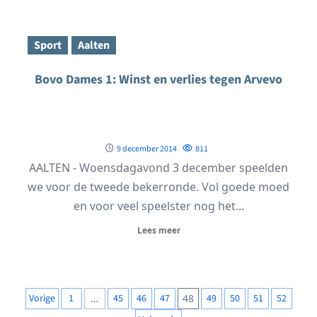
Sport
Aalten
Bovo Dames 1: Winst en verlies tegen Arvevo
9 december 2014
811
AALTEN - Woensdagavond 3 december speelden
we voor de tweede bekerronde. Vol goede moed
en voor veel speelster nog het...
Lees meer
Berichten
Vorige
1
…
45
46
47
48
49
50
51
52