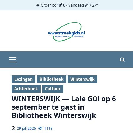
🌤️ Groenlo:
10°C
• Vandaag 9° / 27°
Ga
naar
de
inhoud
Primair
menu
Lezingen
Bibliotheek
Winterswijk
Achterhoek
Cultuur
WINTERSWIJK — Lale Gül op 6
september te gast in
Bibliotheek Winterswijk
29 juli 2026
1118