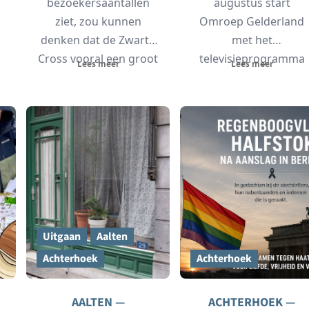
bezoekersaantallen
augustus start
ziet, zou kunnen
Omroep Gelderland
denken dat de Zwarte
met het
p
Cross vooral een groot
televisieprogramma
Lees meer
Lees meer
muziek- en
Rondje Gelderland.
motorcrossfestival is.
Presentatoren Frank
Met...
Oosterwegel en Esthe
Stegeman nemen
kijkers...
Uitgaan
Aalten
Achterhoek
Achterhoek
AALTEN —
ACHTERHOEK —