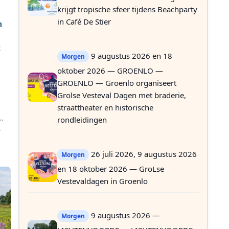
krijgt tropische sfeer tijdens Beachparty
in Café De Stier
n
t
9 augustus 2026 en 18
Morgen
oktober 2026 — GROENLO —
GROENLO — Groenlo organiseert
Grolse Vesteval Dagen met braderie,
straattheater en historische
5
rondleidingen
r
26 juli 2026, 9 augustus 2026
Morgen
en 18 oktober 2026 — GroLse
Vestevaldagen in Groenlo
9 augustus 2026 —
Morgen