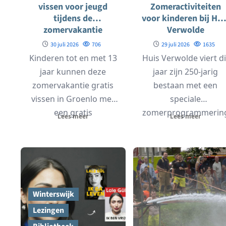
vissen voor jeugd
Zomeractiviteiten
tijdens de
voor kinderen bij Hui
zomervakantie
Verwolde
30 juli 2026
706
29 juli 2026
1635
Kinderen tot en met 13
Huis Verwolde viert di
jaar kunnen deze
jaar zijn 250-jarig
zomervakantie gratis
bestaan met een
vissen in Groenlo met
speciale
een gratis
zomerprogrammerin
Lees meer
Lees meer
jeugdvisakte. De
voor kinderen. Tijden
vergunning is...
de zomervakantie
kunnen gezinnen
genieten...
Winterswijk
Lezingen