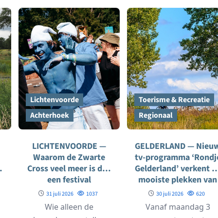
vrijdag 7 augustus
vanaf 19.00...
Lichtenvoorde
Toerisme & Recreatie
Achterhoek
Regionaal
LICHTENVOORDE —
GELDERLAND — Nieu
Waarom de Zwarte
tv-programma ‘Rondj
g
Cross veel meer is dan
Gelderland’ verkent d
een festival
mooiste plekken van
de provincie
31 juli 2026
1037
30 juli 2026
620
Wie alleen de
Vanaf maandag 3