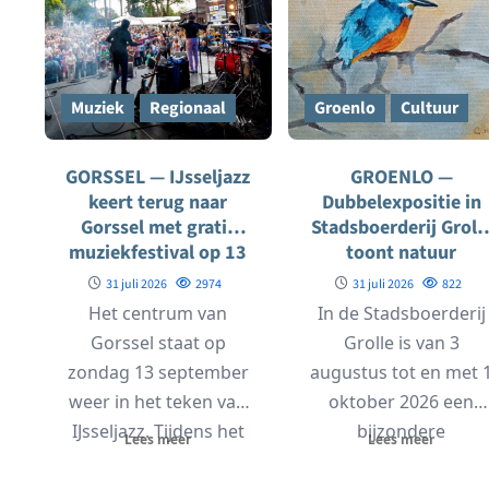
Muziek
Regionaal
Groenlo
Cultuur
GORSSEL — IJsseljazz
GROENLO —
keert terug naar
Dubbelexpositie in
Gorssel met gratis
Stadsboerderij Groll
muziekfestival op 13
toont natuur
september
geïnspireerde kunst
31 juli 2026
2974
31 juli 2026
822
en sieraden
Het centrum van
In de Stadsboerderij
Gorssel staat op
Grolle is van 3
zondag 13 september
augustus tot en met 
weer in het teken van
oktober 2026 een
IJsseljazz. Tijdens het
bijzondere
Lees meer
Lees meer
gratis toegankelijke
dubbelexpositie te zie