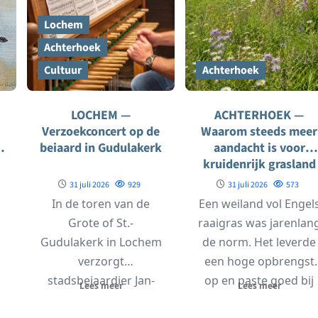
Lochem
Achterhoek
Cultuur
Achterhoek
LOCHEM —
ACHTERHOEK —
Verzoekconcert op de
Waarom steeds meer
e
beiaard in Gudulakerk
aandacht is voor
kruidenrijk grasland
en bomen op
31 juli 2026
929
31 juli 2026
573
landbouwgrond
In de toren van de
Een weiland vol Engel
Grote of St.-
raaigras was jarenlan
1
Gudulakerk in Lochem
de norm. Het leverde
verzorgt
een hoge opbrengst
stadsbeiaardier Jan-
op en paste goed bij
Lees meer
Lees meer
n
Geert Heuvelman op
de...