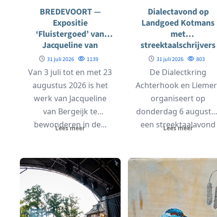
BREDEVOORT —
Dialectavond op
Expositie
Landgoed Kotmans
‘Fluistergoed’ van
met
Jacqueline van
streektaalschrijvers
Bergeijk in
31 juli 2026
1139
31 juli 2026
803
Koppelkerk
Van 3 juli tot en met 23
De Dialectkring
augustus 2026 is het
Achterhook en Liemer
werk van Jacqueline
organiseert op
van Bergeijk te
donderdag 6 augustu
bewonderen in de...
een streektaalavond
Lees meer
Lees meer
op Landgoed Kotman
bij het Schrieverspad 
Miste....