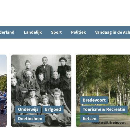
derland
Landelijk
Sport
Politiek
Vandaag in de Ac
Bredevoort
Onderwijs
Erfgoed
Toerisme & Recreatie
Doetinchem
fietsen