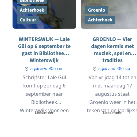
Bibliotheek
Achterhoek
Groenlo
Cultuur
Achterhoek
WINTERSWIJK — Lale
GROENLO — Vier
Gül op 6 september te
dagen kermis met
gast in Bibliotheek
muziek, spel en
Winterswijk
tradities
29 juli 2026
1118
28 juli 2026
1084
Schrijfster Lale Gül
Van vrijdag 14 tot en
komt op zondag 6
met maandag 17
september naar
augustus staat
Bibliotheek
Groenlo weer in het
Winterswijk voor een
teken van de jaarlijks
Lees meer
Lees meer
interview met
Grolse Kermis....
journalist Gijs Beukers,
mediaredacteur van...