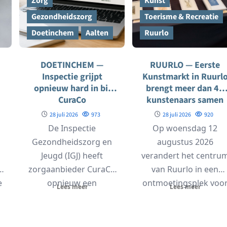
Zorg
Kunst
Gezondheidszorg
Toerisme & Recreatie
Doetinchem
Aalten
Ruurlo
DOETINCHEM —
RUURLO — Eerste
Inspectie grijpt
Kunstmarkt in Ruurl
opnieuw hard in bij
brengt meer dan 40
CuraCo
kunstenaars samen
28 juli 2026
973
28 juli 2026
920
De Inspectie
Op woensdag 12
Gezondheidszorg en
augustus 2026
Jeugd (IGJ) heeft
verandert het centru
zorgaanbieder CuraCo
van Ruurlo in een
e
opnieuw een
ontmoetingsplek voo
Lees meer
Lees meer
aanwijzing opgelegd.
kunstliefhebbers.
Een aanwijzing is een
Tijdens de eerste editi
officiële maatregel
van...