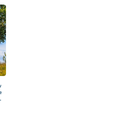
w
e
e