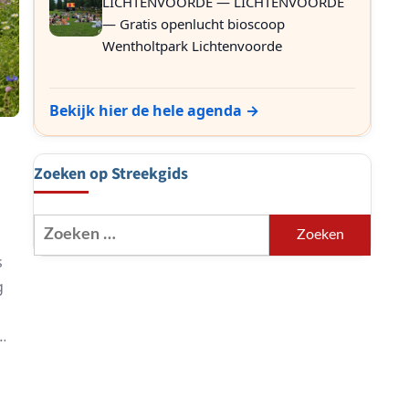
LICHTENVOORDE — LICHTENVOORDE
— Gratis openlucht bioscoop
Wentholtpark Lichtenvoorde
Bekijk hier de hele agenda →
Zoeken op Streekgids
Zoeken
naar:
s
g