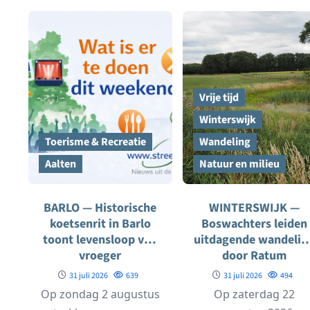
muziekfestival...
waarin...
Vrije tijd
Winterswijk
Toerisme & Recreatie
Wandeling
Aalten
Natuur en milieu
BARLO — Historische
WINTERSWIJK —
koetsenrit in Barlo
Boswachters leiden
toont levensloop van
uitdagende wandelin
vroeger
door Ratum
31 juli 2026
639
31 juli 2026
494
Op zondag 2 augustus
Op zaterdag 22