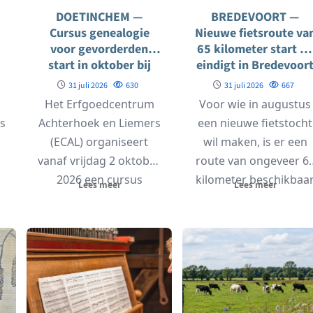
DOETINCHEM —
BREDEVOORT —
Cursus genealogie
Nieuwe fietsroute va
voor gevorderden
65 kilometer start en
start in oktober bij
eindigt in Bredevoor
ECAL
31 juli 2026
630
31 juli 2026
667
Het Erfgoedcentrum
Voor wie in augustus
s
Achterhoek en Liemers
een nieuwe fietstocht
(ECAL) organiseert
wil maken, is er een
s
vanaf vrijdag 2 oktober
route van ongeveer 6
2026 een cursus
kilometer beschikbaa
Lees meer
Lees meer
s
genealogie voor
die start...
in
gevorderden. Deze
cursus is...