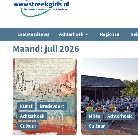
Laatste nieuws
Achterhoek
Regionaal
Gel
Maand:
juli 2026
Kunst
Bredevoort
Achterhoek
Miste
Achterhoek
Cultuur
Cultuur