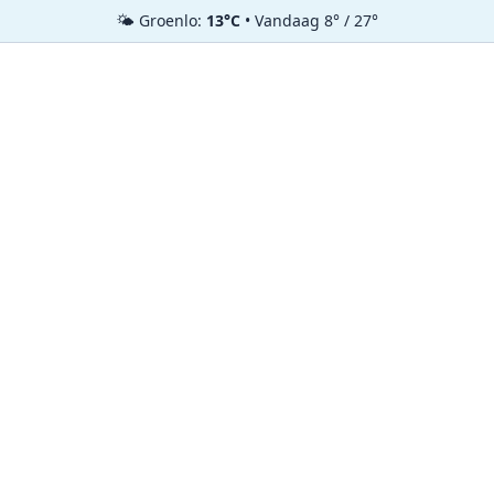
🌤️ Groenlo:
13°C
• Vandaag 8° / 27°