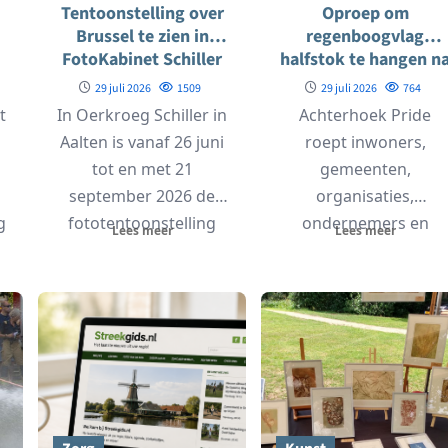
Tentoonstelling over
Oproep om
s
Brussel te zien in
regenboogvlag
FotoKabinet Schiller
halfstok te hangen n
in Aalten
aanslag in Berlijn
29 juli 2026
1509
29 juli 2026
764
t
In Oerkroeg Schiller in
Achterhoek Pride
Aalten is vanaf 26 juni
roept inwoners,
tot en met 21
gemeenten,
september 2026 de
organisaties,
g
fototentoonstelling
ondernemers en
Lees meer
Lees meer
s
‘Brussel was toen...
verenigingen op om
woensdag 29 juli de
regenboogvlag
halfstok te hangen.
Daarmee...