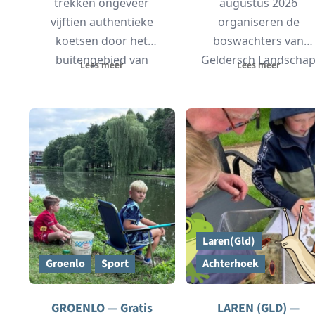
trekken ongeveer
augustus 2026
vijftien authentieke
organiseren de
koetsen door het
boswachters van
buitengebied van
Geldersch Landscha
Lees meer
Lees meer
Barlo, Dale en
& Kasteelen een
Lichtenvoorde. De rit
wandeling door het
start...
gebied Ratum. De...
Laren(Gld)
Groenlo
Sport
Achterhoek
GROENLO — Gratis
LAREN (GLD) —