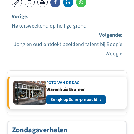
Vorige:
Høkersweekend op heilige grond
Bericht
Volgende:
navigatie
Jong en oud ontdekt beeldend talent bij Boogie
Woogie
FOTO VAN DE DAG
Warenhuis Bramer
Bekijk op Scherpinbeeld →
Zondagsverhalen