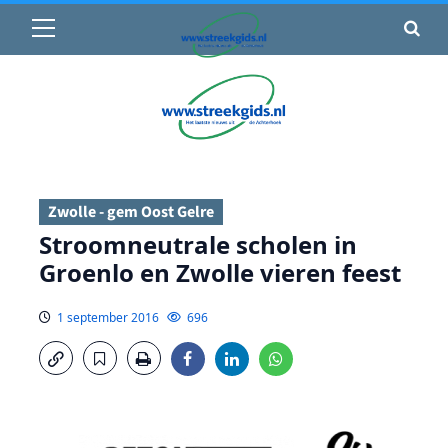
Primair
🌤️ Groenlo:
22°C
• Vandaag 15° / 24°
menu
Ga
naar
de
inhoud
Zwolle - gem Oost Gelre
Stroomneutrale scholen in
Groenlo en Zwolle vieren feest
1 september 2016
696